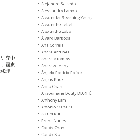
Alejandro Salcedo
Alessandro Lampo
Alexander Seeshing Yeung
Alexandre Lebel
Alexandre Lobo
Álvaro Barbosa
Ana Correia
André Antunes
育研究中
Andreia Ramos
任，國家
Andrew Leong
常務理
Ângelo Patrício Rafael
Angus Kuok
Anna Chan
Ansoumane Douty DIAKITÉ
Anthony Lam
António Maneira
Au Chi Kun
Bruno Nunes
Candy Chan
Candy Siu