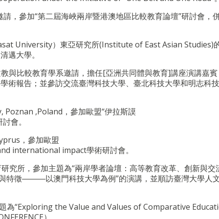
心邀請，參加“第二屆海峽兩岸暨港澳地區比較教育論壇”研討會，
iversity）東亞研究所(Institute of East Asian Studie
、清邁大學。
際文教與比較教育學系邀請，擔任[亞洲共同體與教育]講座演講嘉
作學術報告；並參訪交流臺灣科技大學、臺北科技大學和明志科
ity, Poznan ,Poland，參加歐盟“伊拉斯謨
” 研討會。
 Cyprus，參加歐盟
nal and international impact學術研討會。
教育研究所，參加主題為“兩岸學者論壇：高等教育改革、創新與交
型與特徵―――以澳門科技大學為例”的演講，並順訪臺灣大學人
g the Value and Values of Comparative Educat
NFERENCE）