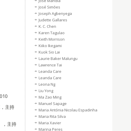
Jose Mandia
José Simões
Joseph Agbenyega
Judette Gallares
K. C. Chen
Karen Tagulao
Keith Morrison
Kiiko Ikegami
Kuok Sio Lai
Laurie Baker Malungu
Lawrence Tai
Leanda Care
Leanda Care
Leona Ng
Liu Yong
010
Ma Zao Ming
Manuel Sapage
究，主持
Maria Antónia Nicolau Espadinha
Maria Rita Silva
Maria Xavier
），主持
Marina Peres