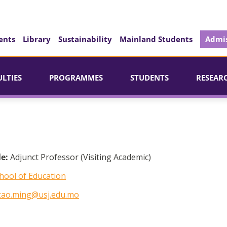
ents
Library
Sustainability
Mainland Students
Admis
ULTIES
PROGRAMMES
STUDENTS
RESEAR
le:
Adjunct Professor (Visiting Academic)
hool of Education
zao.ming@usj.edu.mo