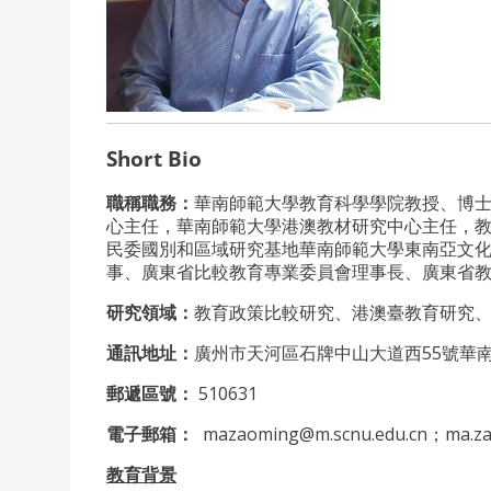
Short Bio
職稱職務：
華南師範大學教育科學學院教授、博
心主任，華南師範大學港澳教材研究中心主任，
民委國別和區域研究基地華南師範大學東南亞文
事、廣東省比較教育專業委員會理事長、廣東省
研究領域：
教育政策比較研究、港澳臺教育研究
通訊地址：
廣州市天河區石牌中山大道西55號華
郵遞區號：
510631
電子郵箱：
mazaoming@m.scnu.edu.cn；ma.za
教育背景