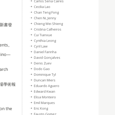
Carlos Sena Caires
Cecilia Lao
Chan Teng Fong
Chen Ni, Jenny
Chieng Wei Shieng
》新書發
Cristina Calheiros
Cui Tianxue
Cynthia Leong
udents。
Cyril Law
Daniel Farinha
Sino—
David Gonçalves
Denis Zuev
Dodo Gao
rch
Dominique Tyl
Duncan Miers
會場學術報
Eduardo Aguero
Edward Kwan
Elisa Monteiro
Emil Marques
n the
Eric Kong
。
Fausto Gomez