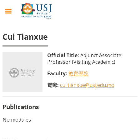
Cui Tianxue
Official Title:
Adjunct Associate
Professor (Visiting Academic)
Faculty:
教育學院
電郵:
cui.tianxue@usj.edu.mo
Publications
No modules