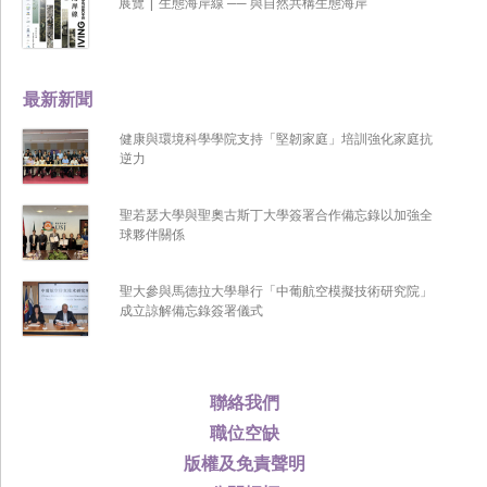
展覽 | 生態海岸線 ── 與自然共構生態海岸
最新新聞
健康與環境科學學院支持「堅韌家庭」培訓強化家庭抗
逆力
聖若瑟大學與聖奧古斯丁大學簽署合作備忘錄以加強全
球夥伴關係
聖大參與馬德拉大學舉行「中葡航空模擬技術研究院」
成立諒解備忘錄簽署儀式
聯絡我們
職位空缺
版權及免責聲明