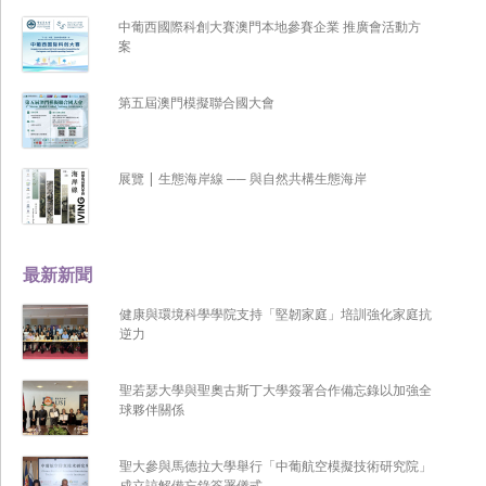
中葡西國際科創大賽澳門本地參賽企業 推廣會活動方
案
第五屆澳門模擬聯合國大會
展覽 | 生態海岸線 ── 與自然共構生態海岸
最新新聞
健康與環境科學學院支持「堅韌家庭」培訓強化家庭抗
逆力
聖若瑟大學與聖奧古斯丁大學簽署合作備忘錄以加強全
球夥伴關係
聖大參與馬德拉大學舉行「中葡航空模擬技術研究院」
成立諒解備忘錄簽署儀式