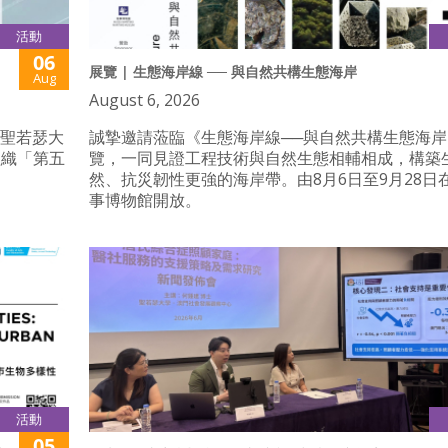
活動
06
展覽 | 生態海岸線 ── 與自然共構生態海岸
Aug
August 6, 2026
與聖若瑟大
誠摯邀請蒞臨《生態海岸線──與自然共構生態海岸
組織「第五
覽，一同見證工程技術與自然生態相輔相成，構築
然、抗災韌性更強的海岸帶。由8月6日至9月28日
事博物館開放。
活動
05
多