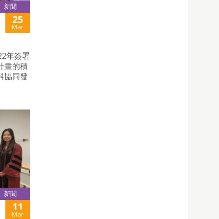
新聞
25
Mar
22年簽署
計畫的積
科協同發
新聞
11
Mar