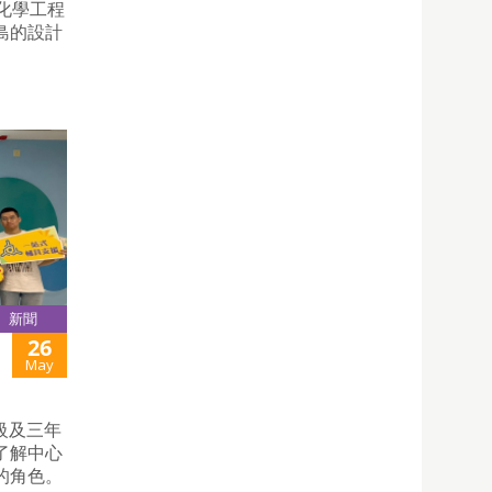
與化學工程
島的設計
新聞
26
May
級及三年
了解中心
的角色。