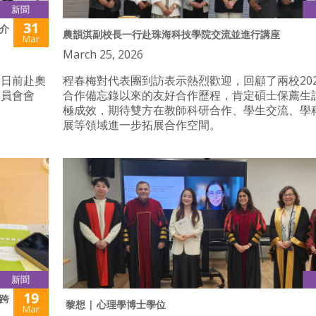
新聞
31
介
農韻淇副校長一行赴珠海科技學院交流並進行講座
Mar
March 25, 2026
授日前赴奧
程春梅對代表團到訪表示熱烈歡迎，回顧了兩校20
委員會會
合作備忘錄以來的友好合作歷程，肯定碩士保薦生
極成效，期待雙方在教師科研合作、學生交流、學
展等領域進一步拓展合作空間。
新聞
19
跨
黎想 | 心理學博士學位
Mar