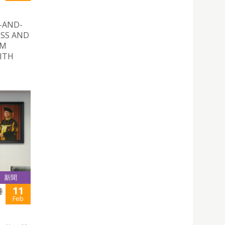
AND-
ESS AND
AM
ITH
新聞
11
善
Feb