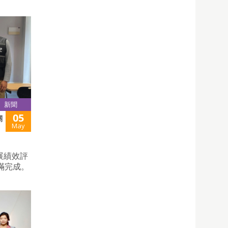
新聞
05
關
May
展績效評
滿完成。