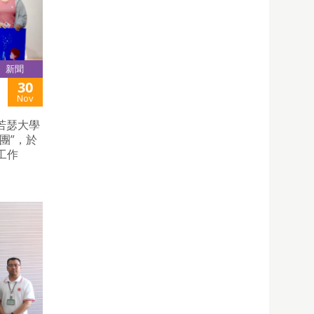
新聞
30
Nov
若瑟大學
團”，於
工作