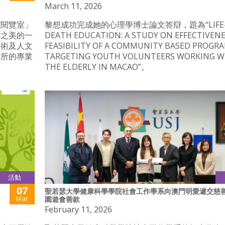
March 11, 2026
官閱覽室」
黎想成功完成她的心理學博士論文答辯，題為“LIFE-
技之美的一
DEATH EDUCATION: A STUDY ON EFFECTIVEN
藝術及人文
FEASIBILITY OF A COMMUNITY BASED PROGR
究所的專業
TARGETING YOUTH VOLUNTEERS WORKING W
THE ELDERLY IN MACAO”。
活動
07
聖若瑟大學健康科學學院社會工作學系向澳門明愛遞交慈
Mar
園遊會善款
February 11, 2026