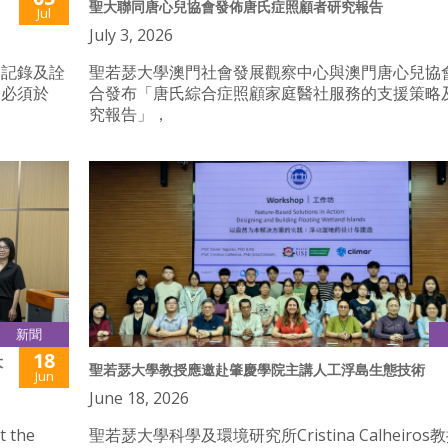
聖大聯同唐心兒協會發佈唐氏症照顧者研究報告
Jul
July 3, 2026
，記錄及詮
聖若瑟大學澳門社會發展觀察中心與澳門唐心兒協
品必須於
合發布「唐氏綜合症照顧家庭醫社服務的支援策略
究報告」，
新聞
18
大
聖若瑟大學教授應邀赴肇慶學院主講人工浮島生態技術
Jun
June 18, 2026
t the
聖若瑟大學科學及環境研究所Cristina Calheiros