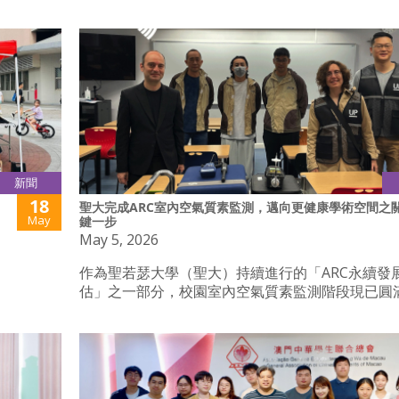
新聞
18
聖大完成ARC室內空氣質素監測，邁向更健康學術空間之
May
鍵一步
May 5, 2026
作為聖若瑟大學（聖大）持續進行的「ARC永續發
估」之一部分，校園室內空氣質素監測階段現已圓