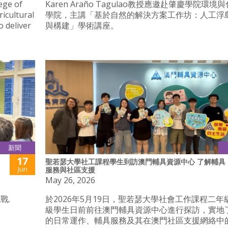
lege of
Karen Araño Tagulao教授應邀赴肇慶學院環境
icultural
學院，主講「基於自然的解決方案工作坊：人工浮
 deliver
與構建」學術講座。
新聞
17
聖若瑟大學社工課程學生到訪澳門輔具資源中心 了解輔具
Jun
服務與社區支援
May 26, 2026
戰.
於2026年5月19日，聖若瑟大學社會工作課程二年
級學生日前前往澳門輔具資源中心進行探訪，實地
的日常運作、輔具服務及其在澳門社區支援網絡中