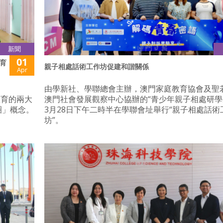
新聞
01
育
親子相處話術工作坊促建和諧關係
Apr
由學新社、學聯總會主辦，澳門家庭教育協會及聖
教育的兩大
澳門社會發展觀察中心協辦的“青少年親子相處研學
圈」概念。
3月28日下午二時半在學聯會址舉行“親子相處話術
坊”。