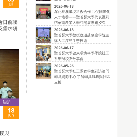
Jul
2026-06-18
深化粤澳環境科教合作 共促國際化
人才培養——聖若瑟大學代表團到
會日前聯
訪華南農業大學並開展專題授課
及需求研
2026-06-18
聖若瑟大學教授應邀赴肇慶學院主
講人工浮島生態技術
2026-06-17
聖若瑟大學健康環境科學學院社工
系舉辦校友分享會
2026-05-26
聖若瑟大學社工課程學生到訪澳門
輔具資源中心 了解輔具服務與社區
支援
新聞
18
Jun
教授與