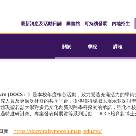
最新消息及活動日誌
圖書館
可持續發展
内地招生
關於
學院
課程
ium (DOCS
）》是本校年度核心活動，致力營造充滿活力的學術
研究人員及更廣泛社群的共享平台，提供獨特場域以展示並探討
動體現聖若瑟大學對多元文化創新與跨學科探究的承諾，強化本
過特邀研討會、專案發表與展覽等系列活動，DOCS培育對博士
頁面：
https://doctoralsymposium.usj.edu.mo/