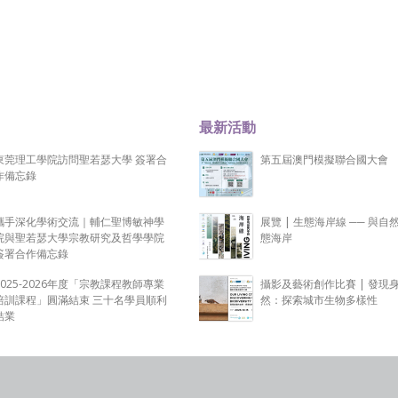
最新活動
東莞理工學院訪問聖若瑟大學 簽署合
第五屆澳門模擬聯合國大會
作備忘錄
攜手深化學術交流｜輔仁聖博敏神學
展覽 | 生態海岸線 ── 與自
院與聖若瑟大學宗教研究及哲學學院
態海岸
簽署合作備忘錄
2025-2026年度「宗教課程教師專業
攝影及藝術創作比賽 | 發現
培訓課程」圓滿結束 三十名學員順利
然：探索城市生物多樣性
結業