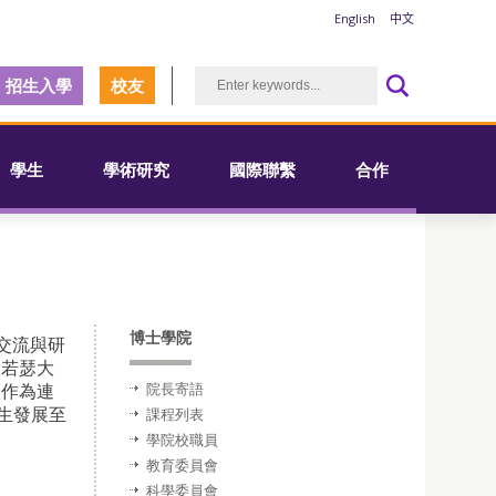
English
中文
招生入學
校友
學生
學術研究
國際聯繫
合作
博士學院
交流與研
聖若瑟大
校作為連
院長寄語
生發展至
課程列表
學院校職員
教育委員會
科學委員會