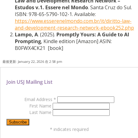
Law and Development Research Network –
Estudos v.1. Essere nel Mondo
. Santa Cruz do Sul.
ISBN: 978-65-5790-102-1. Available:
https://www.esserenelmondo.com.br/it/diritto-law-
and-development-research-network-ebook252.php
Lampo, A
. (2025).
Promptly Yours: A Guide to AI
Prompting
, Kindle edition [Amazon] ASIN:
B0FWX4CK21 [book]
最後更新: January 22, 2026 在 2:58 pm
Join USJ Mailing List
Email Address
*
First Name
Last Name
*
indicates required