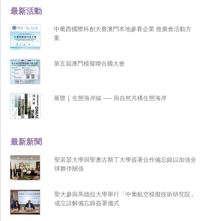
最新活動
中葡西國際科創大賽澳門本地參賽企業 推廣會活動方
案
第五屆澳門模擬聯合國大會
展覽 | 生態海岸線 ── 與自然共構生態海岸
最新新聞
聖若瑟大學與聖奧古斯丁大學簽署合作備忘錄以加強全
球夥伴關係
聖大參與馬德拉大學舉行「中葡航空模擬技術研究院」
成立諒解備忘錄簽署儀式