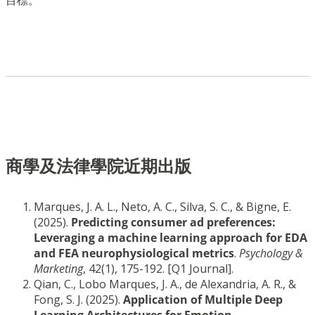
目標。
商學及法律學院近期出版
Marques, J. A. L., Neto, A. C., Silva, S. C., & Bigne, E.
(2025).
Predicting consumer ad preferences:
Leveraging a machine learning approach for EDA
and FEA neurophysiological metrics
.
Psychology &
Marketing
, 42(1), 175-192. [Q1 Journal].
Qian, C., Lobo Marques, J. A., de Alexandria, A. R., &
Fong, S. J. (2025).
Application of Multiple Deep
Learning Architectures for Emotion