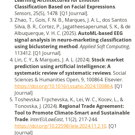
Classification Based on Facial Expressions
.
Sensors
, 25(5), 1478. [Q1 Journal].
Zhao, T., Gois, F. N. B., Marques, J. A. L., dos Santos
Silva, B. R., Cortez, P., Jagatheesaperumal, S. K., & de
Albuquerque, V. H. C. (2025).
AutoML-based EEG
signal analysis in neuro-marketing classification
using biclustering method
.
Applied Soft Computing
,
113412. [Q1 Journal].
Lin, C. Y., & Marques, J. A. L. (2024).
Stock market
prediction using artificial intelligence: A
systematic review of systematic reviews
. Social
Sciences & Humanities Open, 9, 100864. Elsevier.
https://doi.org/10.1016/j.ssaho.2024.100864
. [Q1
Journal]
Toshevska-Trpchevska, K., Lei, W. C., Kocev, L., &
Tonovska, J. (2024).
Regional Trade Agreement:
Tool to Promote Climate-Smart and Sustainable
Trade
.
InterEULawEast
, 11(2), 217-244.
https://doi.org/10.22598/iele.2024.11.2.10
. [Q1
Journal]