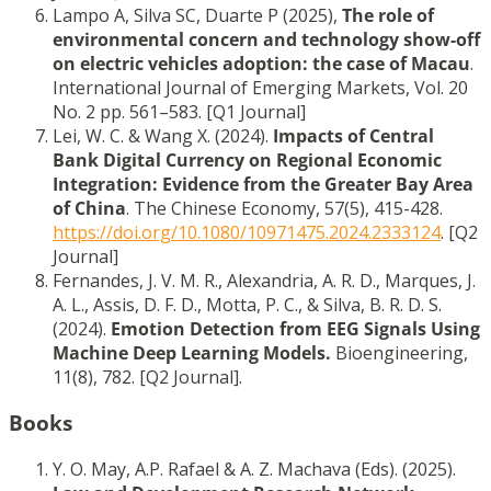
Lampo A, Silva SC, Duarte P (2025),
The role of
environmental concern and technology show-off
on electric vehicles adoption: the case of Macau
.
International Journal of Emerging Markets, Vol. 20
No. 2 pp. 561–583. [Q1 Journal]
Lei, W. C. & Wang X. (2024).
Impacts of Central
Bank Digital Currency on Regional Economic
Integration: Evidence from the Greater Bay Area
of China
. The Chinese Economy, 57(5), 415-428.
https://doi.org/10.1080/10971475.2024.2333124
. [Q2
Journal]
Fernandes, J. V. M. R., Alexandria, A. R. D., Marques, J.
A. L., Assis, D. F. D., Motta, P. C., & Silva, B. R. D. S.
(2024).
Emotion Detection from EEG Signals Using
Machine Deep Learning Models.
Bioengineering,
11(8), 782. [Q2 Journal].
Books
Y. O. May, A.P. Rafael & A. Z. Machava (Eds). (2025).