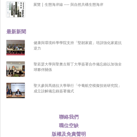
展覽 | 生態海岸線 ── 與自然共構生態海岸
最新新聞
健康與環境科學學院支持「堅韌家庭」培訓強化家庭抗
逆力
聖若瑟大學與聖奧古斯丁大學簽署合作備忘錄以加強全
球夥伴關係
聖大參與馬德拉大學舉行「中葡航空模擬技術研究院」
成立諒解備忘錄簽署儀式
聯絡我們
職位空缺
版權及免責聲明