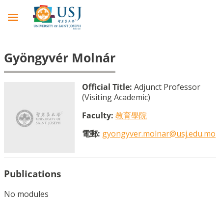
Gyöngyvér Molnár
Official Title:
Adjunct Professor
(Visiting Academic)
Faculty:
教育學院
電郵:
gyongyver.molnar@usj.edu.mo
Publications
No modules