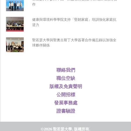
作
健康與環境科學學院支持「堅韌家庭」培訓強化家庭抗
逆力
聖若瑟大學與聖奧古斯丁大學簽署合作備忘錄以加強全
球夥伴關係
聯絡我們
職位空缺
版權及免責聲明
公開招標
發展事務處
證書驗證
©2026 聖若瑟大學, 版權所有.