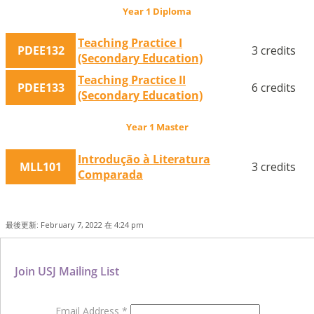
Year 1 Diploma
Teaching Practice I
PDEE132
3 credits
(Secondary Education)
Teaching Practice II
PDEE133
6 credits
(Secondary Education)
Year 1 Master
Introdução à Literatura
MLL101
3 credits
Comparada
最後更新: February 7, 2022 在 4:24 pm
Join USJ Mailing List
Email Address
*