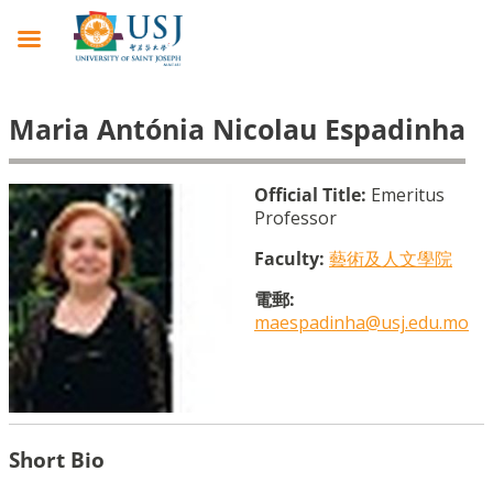
Maria Antónia Nicolau Espadinha
Official Title:
Emeritus
Professor
Faculty:
藝術及人文學院
電郵:
maespadinha@usj.edu.mo
Short Bio