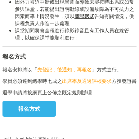
因外力被迫中斷或出現異常而導致未能按時出席或如常
參與課堂，若能提出證明斷線或設備故障為不可抗力之
因素而導止情況發生，須以
電郵形式
告知有關情況，供
課程負責人作進一步處理；
課堂期間將會全程進行錄影錄音且有工作人員在線管
理，以確保課堂能順利進行；
報名方式
報名安排將以「
先登記，後通知，再報名
」方式進行。
學員必須達到總學時七成之
出席率及通過評核要求
方獲發證書
退學申請將按網頁上公佈之既定規則辦理
報名方式
Last Updated: July 13, 2026 at 4:27 pm