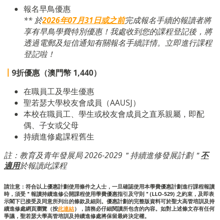
報名早鳥優惠
** 於
2026年07月31日或之前
完成報名手續的報讀者將
享有早鳥學費特別優惠！我處收到您的課程登記後，將
透過電郵及短信通知有關報名手續詳情。立即進行課程
登記啦！
┃
9折優惠（澳門幣 1,440）
在職員工及學生優惠
聖若瑟大學校友會成員（AAUSJ）
本校在職員工、學生或校友會成員之直系親屬，即配
偶、子女或父母
持續進修處課程舊生
註：教育及青年發展局 2026-2029＂持續進修發展計劃＂
不
適用
於報讀此課程
請注意：符合以上優惠計劃使用條件之人士，一旦確認使用本學費優惠計劃進行課程報讀
時，須受＂報讀持續進修公開課程使用學費優惠指引及守則＂(LLO-529) 之約束，及即表
示閣下已接受及同意所列出的條款及細則。優惠計劃的完整版資料可於聖大高管培訓及持
續進修處網頁瀏覽（按
此連結
），請務必仔細閱讀所包含的內容。如對上述條文存有任何
爭議，聖若瑟大學高管培訓及持續進修處將保留最終決定權。