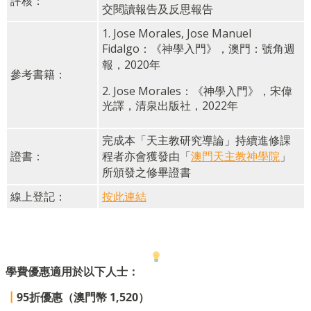
評核：
交閱讀報告及反思報告
1. Jose Morales, Jose Manuel
Fidalgo：《神學入門》，澳門：號角週
報，2020年
參考書籍：
2. Jose Morales：《神學入門》，宋偉
光譯，清泉出版社，2022年
完成本「天主教研究導論」持續進修課
證書：
程者亦會獲發由「
澳門天主教神學院
」
所頒發之修畢證書
線上登記：
按此連結
學費優惠適用於以下人士：
┃
95折優惠（澳門幣 1,520）