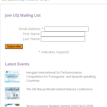
Join USJ Mailing List
Email Address
*
First Name
Last Name
*
indicates required
Latest Events
Hengqin International Sci-Techinnovation
Competition for Portuguese- and Spanish-speaking
Countries
The 5th Macau Model United Nations Conference
Service-Learning Student Summit 2026 (SLSS 2026)