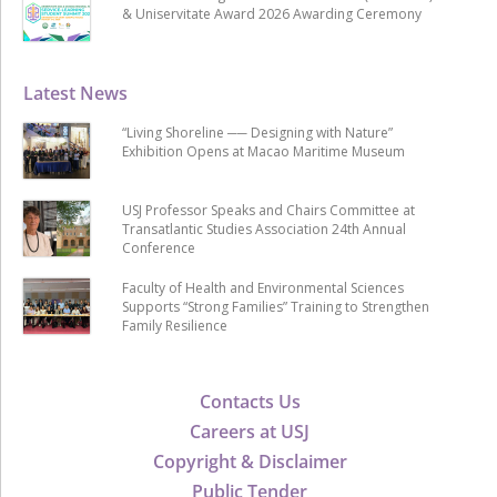
& Uniservitate Award 2026 Awarding Ceremony
Latest News
“Living Shoreline ── Designing with Nature”
Exhibition Opens at Macao Maritime Museum
USJ Professor Speaks and Chairs Committee at
Transatlantic Studies Association 24th Annual
Conference
Faculty of Health and Environmental Sciences
Supports “Strong Families” Training to Strengthen
Family Resilience
Contacts Us
Careers at USJ
Copyright & Disclaimer
Public Tender