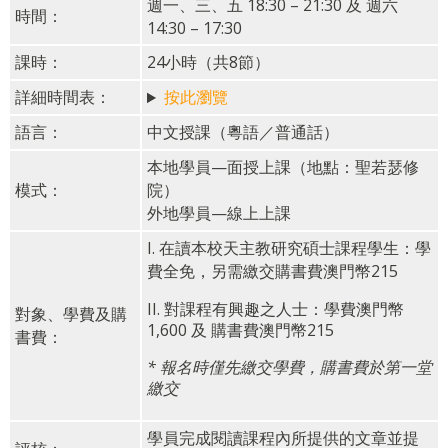
週一、三、五 18:30 – 21:30 及 週六
時間：
14:30 – 17:30
課時：
24小時（共8節）
詳細時間表：
按此瀏覽
語言：
中文授課（粵語／普通話）
本地學員—面授上課（地點：聖若瑟修
模式：
院）
外地學員—線上上課
I. 在讀本校天主教研究碩士課程學生：學
費全免，另需繳交購書費澳門幣215
II. 對課程有興趣之人士：學費澳門幣
對象、學費及購
1,600 及 購書費澳門幣215
書費：
* 報名時僅先繳交學費，購書費於第一堂
繳交
學員完成閱讀課程內所提供的文章並提