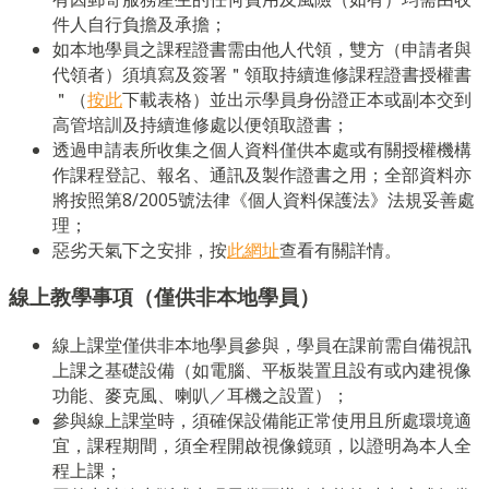
件人自行負擔及承擔；
如本地學員之課程證書需由他人代領，雙方（申請者與
代領者）須填寫及簽署＂領取持續進修課程證書授權書
＂（
按此
下載表格）並出示學員身份證正本或副本交到
高管培訓及持續進修處以便領取證書；
透過申請表所收集之個人資料僅供本處或有關授權機構
作課程登記、報名、通訊及製作證書之用；全部資料亦
將按照第8/2005號法律《個人資料保護法》法規妥善處
理；
惡劣天氣下之安排，按
此網址
查看有關詳情。
線上教學事項（僅供非本地學員）
線上課堂僅供非本地學員參與，學員在課前需自備視訊
上課之基礎設備（如電腦、平板裝置且設有或內建視像
功能、麥克風、喇叭／耳機之設置）；
參與線上課堂時，須確保設備能正常使用且所處環境適
宜，課程期間，須全程開啟視像鏡頭，以證明為本人全
程上課；