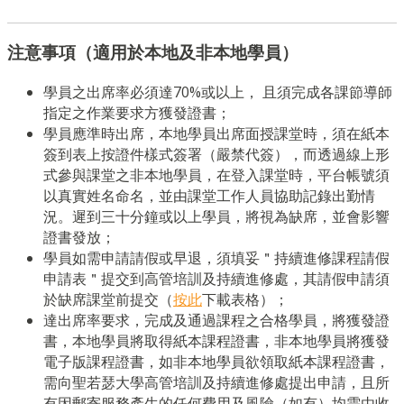
注意事項（適用於本地及非本地學員）
學員之出席率必須達70%或以上， 且須完成各課節導師
指定之作業要求方獲發證書；
學員應準時出席，本地學員出席面授課堂時，須在紙本
簽到表上按證件樣式簽署（嚴禁代簽），而透過線上形
式參與課堂之非本地學員，在登入課堂時，平台帳號須
以真實姓名命名，並由課堂工作人員協助記錄出勤情
況。遲到三十分鐘或以上學員，將視為缺席，並會影響
證書發放；
學員如需申請請假或早退，須填妥＂持續進修課程請假
申請表＂提交到高管培訓及持續進修處，其請假申請須
於缺席課堂前提交（
按此
下載表格）；
達出席率要求，完成及通過課程之合格學員，將獲發證
書，本地學員將取得紙本課程證書，非本地學員將獲發
電子版課程證書，如非本地學員欲領取紙本課程證書，
需向聖若瑟大學高管培訓及持續進修處提出申請，且所
有因郵寄服務產生的任何費用及風險（如有）均需由收