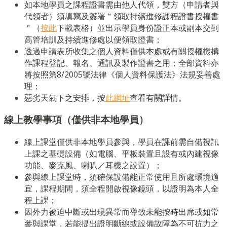
如本地學員之課程證書需由他人代領，雙方（申請者與
代領者）須填寫及簽署＂領取持續進修課程證書授權書
＂（
按此
下載表格）並出示學員身份證正本或副本交到
高管培訓及持續進修處以便領取證書；
透過申請表所收集之個人資料僅供本處或有關授權機構
作課程登記、報名、通訊及製作證書之用；全部資料亦
將按照第8/2005號法律《個人資料保護法》法規妥善處
理；
惡劣天氣下之安排，按
此網址
查看有關詳情。
線上教學事項（僅供非本地學員）
線上課堂僅供非本地學員參與，學員在課前需自備視訊
上課之基礎設備（如電腦、平板裝置且設有或內建視像
功能、麥克風、喇叭／耳機之設置）；
參與線上課堂時，須確保設備能正常使用且所處環境適
宜，課程期間，須全程開啟視像鏡頭，以證明為本人全
程上課；
因外力被迫中斷或出現異常而導致未能按時出席或如常
參與課堂，若能提出證明斷線或設備故障為不可抗力之