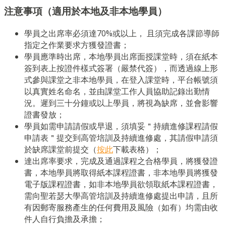
注意事項（適用於本地及非本地學員）
學員之出席率必須達70%或以上， 且須完成各課節導師
指定之作業要求方獲發證書；
學員應準時出席，本地學員出席面授課堂時，須在紙本
簽到表上按證件樣式簽署（嚴禁代簽），而透過線上形
式參與課堂之非本地學員，在登入課堂時，平台帳號須
以真實姓名命名，並由課堂工作人員協助記錄出勤情
況。遲到三十分鐘或以上學員，將視為缺席，並會影響
證書發放；
學員如需申請請假或早退，須填妥＂持續進修課程請假
申請表＂提交到高管培訓及持續進修處，其請假申請須
於缺席課堂前提交（
按此
下載表格）；
達出席率要求，完成及通過課程之合格學員，將獲發證
書，本地學員將取得紙本課程證書，非本地學員將獲發
電子版課程證書，如非本地學員欲領取紙本課程證書，
需向聖若瑟大學高管培訓及持續進修處提出申請，且所
有因郵寄服務產生的任何費用及風險（如有）均需由收
件人自行負擔及承擔；