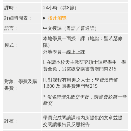
課時：
24小時（共8節）
詳細時間表：
按此瀏覽
語言：
中文授課（粵語／普通話）
本地學員—面授上課（地點：聖若瑟修
模式：
院）
外地學員—線上上課
I. 在讀本校天主教研究碩士課程學生：學
費全免，另需繳交購書費澳門幣215
II. 對課程有興趣之人士：學費澳門幣
對象、學費及購
1,600 及 購書費澳門幣215
書費：
* 報名時僅先繳交學費，購書費於第一堂
繳交
學員完成閱讀課程內所提供的文章並提
評核：
交閱讀報告及反思報告