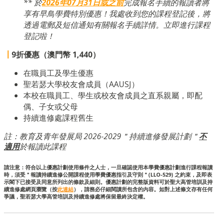
** 於
2026年07月31日或之前
完成報名手續的報讀者將
享有早鳥學費特別優惠！我處收到您的課程登記後，將
透過電郵及短信通知有關報名手續詳情。立即進行課程
登記啦！
┃
9折優惠（澳門幣 1,440）
在職員工及學生優惠
聖若瑟大學校友會成員（AAUSJ）
本校在職員工、學生或校友會成員之直系親屬，即配
偶、子女或父母
持續進修處課程舊生
註：教育及青年發展局 2026-2029＂持續進修發展計劃＂
不
適用
於報讀此課程
請注意：符合以上優惠計劃使用條件之人士，一旦確認使用本學費優惠計劃進行課程報讀
時，須受＂報讀持續進修公開課程使用學費優惠指引及守則＂(LLO-529) 之約束，及即表
示閣下已接受及同意所列出的條款及細則。優惠計劃的完整版資料可於聖大高管培訓及持
續進修處網頁瀏覽（按
此連結
），請務必仔細閱讀所包含的內容。如對上述條文存有任何
爭議，聖若瑟大學高管培訓及持續進修處將保留最終決定權。