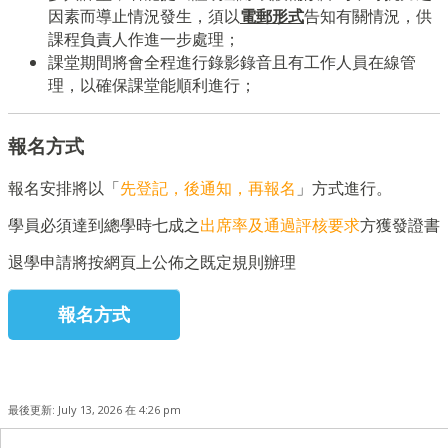
因素而導止情況發生，須以
電郵形式
告知有關情況，供
課程負責人作進一步處理；
課堂期間將會全程進行錄影錄音且有工作人員在線管
理，以確保課堂能順利進行；
報名方式
報名安排將以「
先登記，後通知，再報名
」方式進行。
學員必須達到總學時七成之
出席率及通過評核要求
方獲發證書
退學申請將按網頁上公佈之既定規則辦理
報名方式
最後更新: July 13, 2026 在 4:26 pm