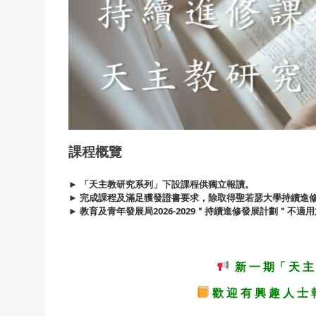
課程概覽
► 「天主教研究系列」下設課程供獨立報讀。
► 完成課程及滿足獲發證書要求，除取得聖若瑟大學持續進
►
教育及青年發展局2026-2029＂持續進修發展計劃＂不適
新 一 期「 天 主
歡 迎 有 興 趣 人 士