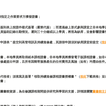
師指定之作業要求方獲發證書；
本簽到表上按證件樣式簽署（嚴禁代簽）；而透過線上形式參與課堂之非本地學
人員協助記錄出勤情況。遲到三十分鐘或以上學員，將視為缺席，並會影響證書
假申請表＂提交到高管培訓及持續進修處，其請假申請須於缺席課堂前提交（
按
證書，本地學員將取得紙本課程證書，非本地學員將獲發電子版課程證書，如非
進修處提出申請，且所有因郵寄服務產生的任何費用及風險（如有）均需由收件
與代領者）須填寫及簽署＂領取持續進修課程證書授權書＂（
按此
下載表格）並
證書；
的圖書館資源，為在修讀課程期間提供研究與學習的支援，詳情請瀏覽
圖書館主