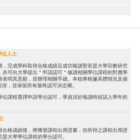
學位人士
讀，完成學科取得合格成績且成功報讀聖若瑟大學宗教研究
，亦可向大學提出＂申請認可＂修讀相關學位課程的對應學
時表明其意願，並辦理相關手續。本校將根據具體情況及個
tion）安排，並保留所有最终認可決定權。
學位課程選擇申請學分認可，學員須於報讀時按該入學年的
士
得合格成績後，將獲發課程出席證書，但所得之課程出席證
若瑟大學學位課程的學分認可。