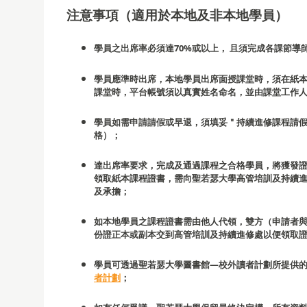
注意事項（適用於本地及非本地學員）
學員之出席率必須達70%或以上， 且須完成各課節導
學員應準時出席，本地學員出席面授課堂時，須在紙
課堂時，平台帳號須以真實姓名命名，並由課堂工作
學員如需申請請假或早退，須填妥＂持續進修課程請
格）；
達出席率要求，完成及通過課程之合格學員，將獲發
領取紙本課程證書，需向聖若瑟大學高管培訓及持續
及承擔；
如本地學員之課程證書需由他人代領，雙方（申請者
份證正本或副本交到高管培訓及持續進修處以便領取
學員可透過聖若瑟大學圖書館—校外讀者計劃所提供
者計劃
；