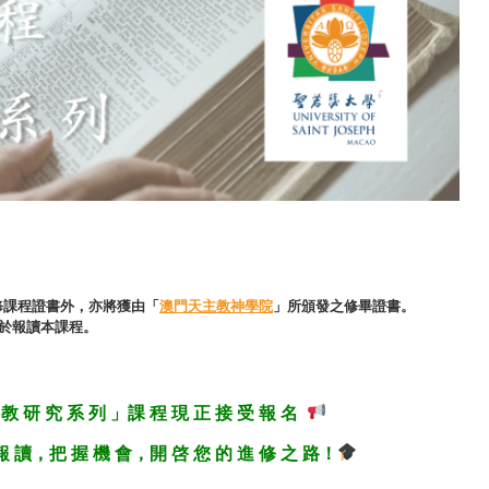
修課程證書外，亦將獲由「
澳門天主教神學院
」所頒發之修畢證書。
用於報讀本課程。
 教 研 究 系 列 」課 程 現 正 接 受 報 名
 報 讀，把 握 機 會，開 啓 您 的 進 修 之 路！