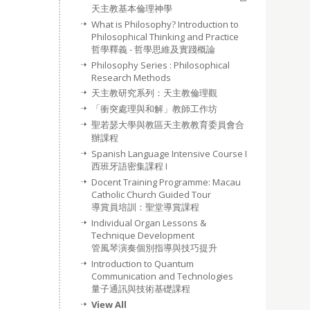
天主教基本倫理神學
What is Philosophy? Introduction to
Philosophical Thinking and Practice
哲學釋義 - 哲學思維及實踐概論
Philosophy Series : Philosophical
Research Methods
天主教研究系列：天主教倫理觀
「衝突處理與和解」教師工作坊
聖若瑟大學與教區天主教教育委員會合
辦課程
Spanish Language Intensive Course I
西班牙語密集課程 I
Docent Training Programme: Macau
Catholic Church Guided Tour
導賞員培訓：聖堂導賞課程
Individual Organ Lessons &
Technique Development
管風琴演奏個別指導與技巧提升
Introduction to Quantum
Communication and Technologies
量子通訊與技術基礎課程
View All