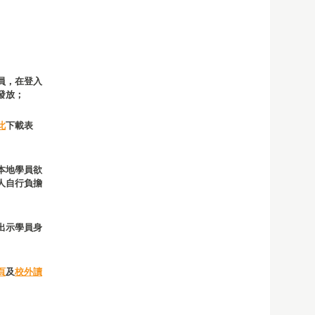
員，在登入
發放；
此
下載表
本地學員欲
人自行負擔
出示學員身
頁
及
校外讀