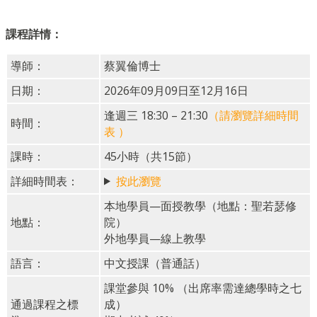
課程詳情：
導師：
蔡翼倫博士
日期：
2026年09月09日至12月16日
逢週三 18:30 – 21:30
（請瀏覽詳細時間
時間：
表 ）
課時：
45小時（共15節）
詳細時間表：
按此瀏覽
本地學員—面授教學（地點：聖若瑟修
地點：
院）
外地學員—線上教學
語言：
中文授課（普通話）
課堂參與 10% （出席率需達總學時之七
通過課程之標
成）