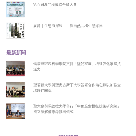
第五屆澳門模擬聯合國大會
展覽 | 生態海岸線 ── 與自然共構生態海岸
最新新聞
健康與環境科學學院支持「堅韌家庭」培訓強化家庭抗
逆力
聖若瑟大學與聖奧古斯丁大學簽署合作備忘錄以加強全
球夥伴關係
聖大參與馬德拉大學舉行「中葡航空模擬技術研究院」
成立諒解備忘錄簽署儀式