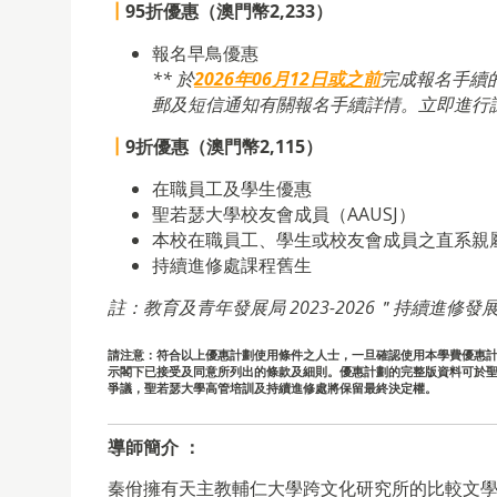
┃
95折優惠（澳門幣2,233）
報名早鳥優惠
** 於
2026年06月12日或之前
完成報名手續
郵及短信通知有關報名手續詳情。立即進行
┃
9折優惠（澳門幣2,115）
在職員工及學生優惠
聖若瑟大學校友會成員（AAUSJ）
本校在職員工、學生或校友會成員之直系親
持續進修處課程舊生
註：教育及青年發展局 2023-2026＂持續進修發
請注意：符合以上優惠計劃使用條件之人士，一旦確認使用本學費優惠計劃
示閣下已接受及同意所列出的條款及細則。優惠計劃的完整版資料可於
爭議，聖若瑟大學高管培訓及持續進修處將保留最終決定權。
導師簡介
：
秦佾擁有天主教輔仁大學跨文化研究所的比較文學