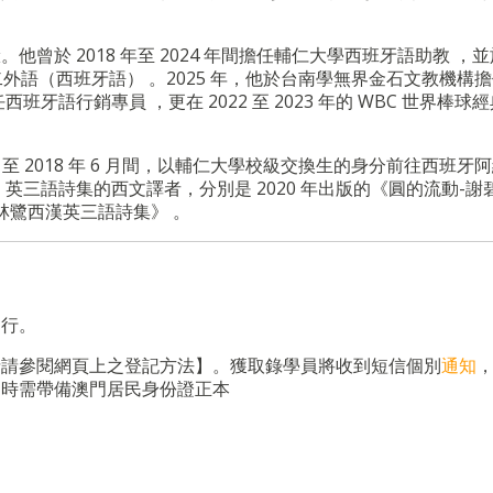
於 2018 年至 2024 年間擔任輔仁大學西班牙語助教 ，並於 
第二外語（西班牙語） 。2025 年，他於台南學無界金石文教機構
語行銷專員 ，更在 2022 至 2023 年的 WBC 世界棒球
。
 月至 2018 年 6 月間，以輔仁大學校級交換生的身分前往西班牙
英三語詩集的西文譯者，分別是 2020 年出版的《圓的流動-謝
 林鷺西漢英三語詩集》 。
進行。
情請參閱網頁上之登記方法】。獲取錄學員將收到短信個別
通知
屆時需帶備澳門居民身份證正本