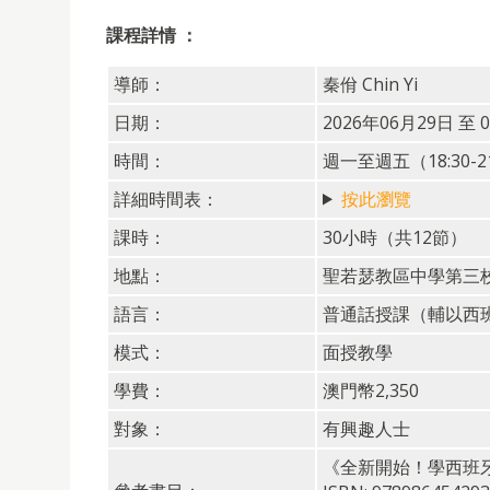
課程詳情 ：
導師：
秦佾 Chin Yi
日期：
2026年06月29日 至 
時間：
週一至週五（18:30-21
詳細時間表：
按此瀏覽
課時：
30小時（共12節）
地點：
聖若瑟教區中學第三
語言：
普通話授課（輔以西
模式：
面授教學
學費：
澳門幣2,350
對象：
有興趣人士
《全新開始！學西班牙