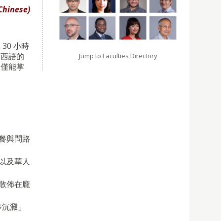
 Chinese)
0 小時
說西語的
Jump to Faculties Directory
不僅能掌
餐與問路
以及華人
散佈在龐
事沉澱」