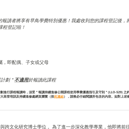
的報讀者將享有早鳥學費特別優惠！我處收到您的課程登記後，
課程登記啦！
屬，即配偶、子女或父母
展計劃＂
不適用
於報讀此課程
進行課程報讀時，須受＂報讀持續進修公開課程使用學費優惠指引及守則＂(LLO-529) 之
聖大高管培訓及持續進修處網頁瀏覽（按
此連結
），請務必仔細閱讀所包含的內容。如對上述
與跨文化研究博士學位 。為了進一步深化教學專業，他即將前