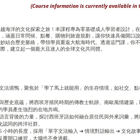
(Course information is currently available in
越海洋的文化探索之旅！本課程專為零基礎成人學習者設計，在 3
入，涵蓋日常問候、點餐、購物到旅遊規劃，讓你快速具備開口
巧妙結合歷史脈絡，帶領學員重返大航海時代。透過這門課，你
洲際，建立起一個龐大且迷人的全球文化共同體。
統文法填鴨，聚焦於「學了馬上就能用」的生存情境，如社交、點
術與歷史底蘊，將西班牙殖民時期的傳教士軌跡、南歐風情建築，
的學員產生強烈的在地共鳴。
見語言背後的力量，探討西班牙語如何融合原住民與外來詞彙，將
化認同的跨洋社群。
5 小時的長度，採用「單字文法輸入 ➔ 情境對話輸出 ➔ 文化故
反覆開口練習，大腦也不會過載。