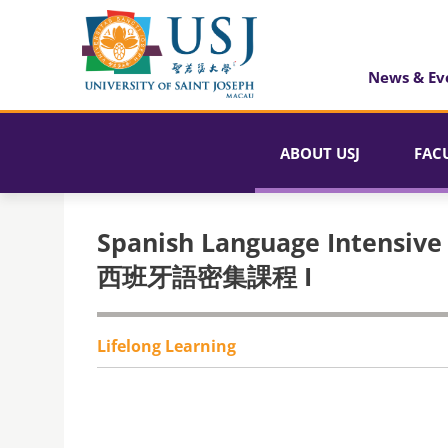
News & Ev
ABOUT USJ
FAC
Spanish Language Intensive 
西班牙語密集課程 I
Lifelong Learning