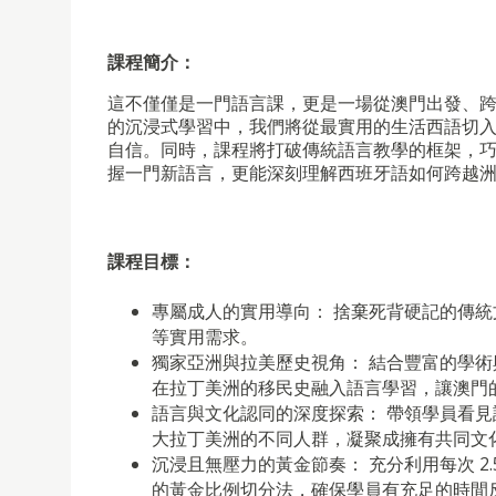
課程簡介：
這不僅僅是一門語言課，更是一場從澳門出發、跨
的沉浸式學習中，我們將從最實用的生活西語切
自信。同時，課程將打破傳統語言教學的框架，
握一門新語言，更能深刻理解西班牙語如何跨越
課程目標：
專屬成人的實用導向： 捨棄死背硬記的傳
等實用需求。
獨家亞洲與拉美歷史視角： 結合豐富的學
在拉丁美洲的移民史融入語言學習，讓澳門
語言與文化認同的深度探索： 帶領學員看
大拉丁美洲的不同人群，凝聚成擁有共同文
沉浸且無壓力的黃金節奏： 充分利用每次 2.
的黃金比例切分法，確保學員有充足的時間