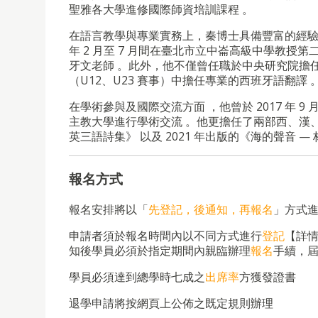
聖雅各大學進修國際師資培訓課程 。
在語言教學與專業實務上，秦博士具備豐富的經驗。他曾
年 2 月至 7 月間在臺北市立中崙高級中學教授
牙文老師 。此外，他不僅曾任職於中央研究院擔任西班牙
（U12、U23 賽事）中擔任專業的西班牙語翻譯 
在學術參與及國際交流方面 ，他曾於 2017 年 9
主教大學進行學術交流 。他更擔任了兩部西、漢、
英三語詩集》 以及 2021 年出版的《海的聲音 —
報名方式
報名安排將以「
先登記，後通知，再報名
」方式
申請者須於報名時間內以不同方式進行
登記
【詳
知後學員必須於指定期間內親臨辦理
報名
手續，
學員必須達到總學時七成之
出席率
方獲發證書
退學申請將按網頁上公佈之既定規則辦理