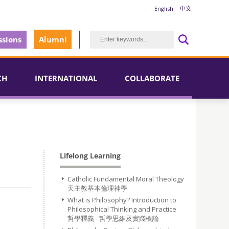
English
中文
sions
Alumni
CH
INTERNATIONAL
COLLABORATE
Lifelong Learning
Catholic Fundamental Moral Theology
天主教基本倫理神學
What is Philosophy? Introduction to
Philosophical Thinking and Practice
哲學釋義 - 哲學思維及實踐概論