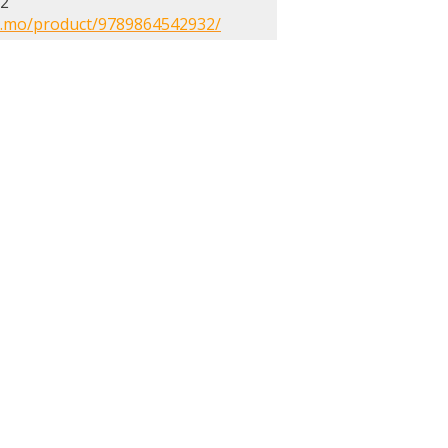
32
m.mo/product/9789864542932/