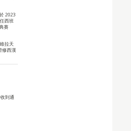
2023
擔任西班
經典賽
阿維拉天
碧修西漢
，收到通