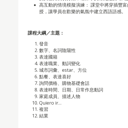
高互動的情境模擬演練： 課堂中將穿插豐
授，讓學員在歡樂的氣氛中建立西語語感。
課程大綱／主題：
發音
數字、名詞陰陽性
表達國籍
表達職業、動詞變化
城市詞彙、estar、方位
點餐、表達喜好
詢問價格、購物基礎會話
表達時間、日期、日常作息動詞
家庭成員、描述人物
Quiero ir…
複習
結業