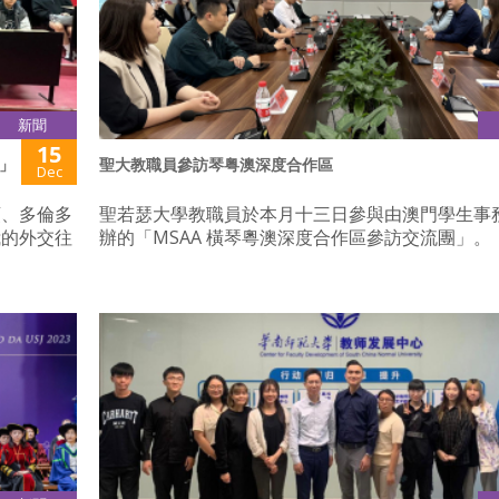
新聞
15
」
聖大教職員參訪琴粤澳深度合作區
Dec
頓、多倫多
聖若瑟大學教職員於本月十三日參與由澳門學生事
我的外交往
辦的「MSAA 橫琴粵澳深度合作區參訪交流團」。