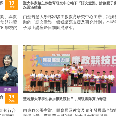
19
課
聖大林家駿主教教育研究中心轄下「語文童樂」計劃親子
Dec
座圓滿結束
計劃」與教
由聖若瑟大學林家駿主教教育研究中心主辦，銀娛
︰幼兒的讀
助的「語文童樂：銀娛讀寫支援及研究計劃」本學
2所學校的
子線上講座於日前圓滿結束。
新聞
19
合
聖若瑟大學學生參加廉政競技日，展現團隊實力奪冠
Dec
加“知行合
由廉政公署主辦、體育局及教育及青年發展局合辦
了重慶師
廉潔力量—廉政競技日”活動於十月十五日舉行。