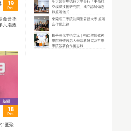
聖大參與馬德拉大學舉行「中葡航
19
講
空模擬技術研究院」成立諒解備忘
Dec
錄簽署儀式
基金會捐
東莞理工學院訪問聖若瑟大學 簽署
合作備忘錄
年六場親
攜手深化學術交流｜輔仁聖博敏神
學院與聖若瑟大學宗教研究及哲學
學院簽署合作備忘錄
新聞
18
Dec
的“匯聚