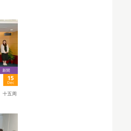
新聞
15
Dec
」十五周