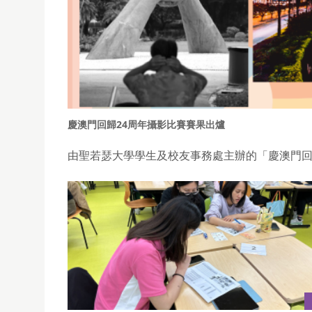
慶澳門回歸24周年攝影比賽賽果出爐
由聖若瑟大學學生及校友事務處主辦的「慶澳門回