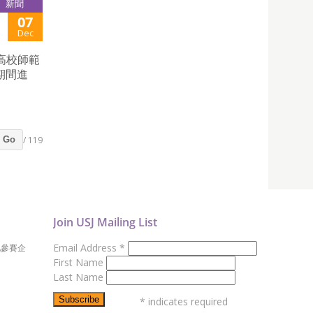
新聞
07
Dec
高校師範
期間進
/ 119
Go
Join USJ Mailing List
Email Address
*
地參賽企
First Name
Last Name
*
indicates required