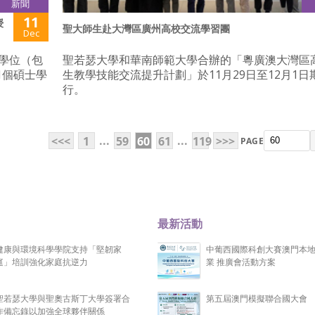
新聞
11
授
聖大師生赴大灣區廣州高校交流學習團
Dec
士學位（包
聖若瑟大學和華南師範大學合辦的「粵廣澳大灣區
1個碩士學
生教學技能交流提升計劃」於11月29日至12月1日
行。
...
...
<<<
1
59
60
61
119
>>>
PAGE
最新活動
健康與環境科學學院支持「堅韌家
中葡西國際科創大賽澳門本
庭」培訓強化家庭抗逆力
業 推廣會活動方案
聖若瑟大學與聖奧古斯丁大學簽署合
第五屆澳門模擬聯合國大會
作備忘錄以加強全球夥伴關係