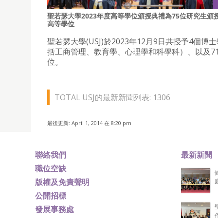
聖若瑟大學2023年度高等學位頒授典禮為75位研究生頒
高等學位
聖若瑟大學(USJ)於2023年12月9日共授予4個博
括工商管理、教育學、心理學和科學科）、以及7
位。
TOTAL USJ的最新新聞列表: 1306
最後更新: April 1, 2014 在 8:20 pm
聯絡我們
最新新聞
職位空缺
版權及免責聲明
公開招標
發展事務處