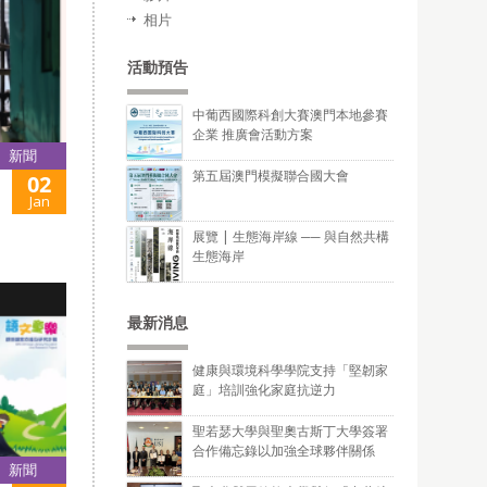
相片
活動預告
中葡西國際科創大賽澳門本地參賽
企業 推廣會活動方案
新聞
第五屆澳門模擬聯合國大會
02
Jan
展覽 | 生態海岸線 ── 與自然共構
生態海岸
最新消息
健康與環境科學學院支持「堅韌家
庭」培訓強化家庭抗逆力
聖若瑟大學與聖奧古斯丁大學簽署
合作備忘錄以加強全球夥伴關係
新聞