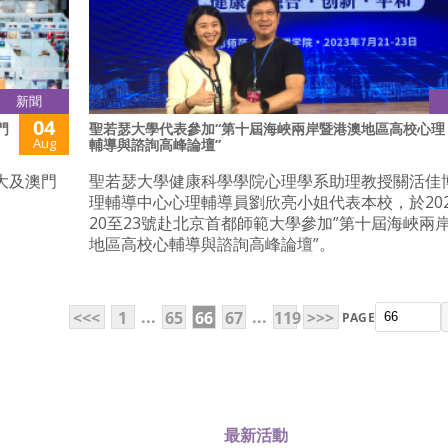
新聞
04
門
聖若瑟大學代表參加“第十屆海峽兩岸暨港澳地區高校心理
Aug
輔導與諮詢高峰論壇”
聖大及澳門
聖若瑟大學健康科學學院心理學系助理教授關活佳
理輔導中心心理輔導員劉欣亮小姐代表本校，於202
20至23號赴北京首都師範大學參加”第十屆海峽兩
地區高校心輔導與諮詢高峰論壇”。
...
...
<<<
1
65
66
67
119
>>>
PAGE
最新活動