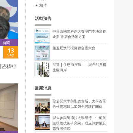
相片
活動預告
中葡西國際科創大賽澳門本地參賽
企業 推廣會活動方案
新聞
第五屆澳門模擬聯合國大會
13
Sep
展覽 | 生態海岸線 ── 與自然共構
禮暨精神
生態海岸
最新消息
聖若瑟大學與聖奧古斯丁大學簽署
合作備忘錄以加強全球夥伴關係
聖大參與馬德拉大學舉行「中葡航
空模擬技術研究院」成立諒解備忘
錄簽署儀式