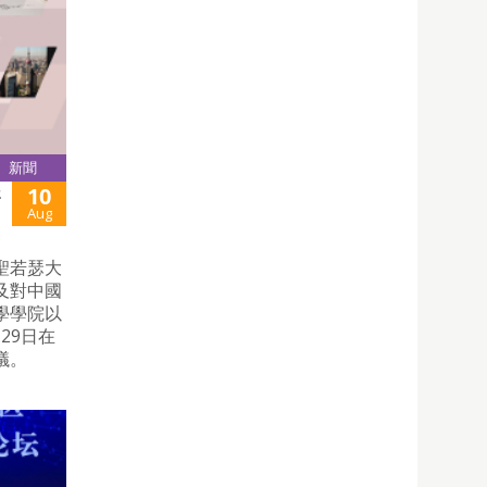
新聞
10
年
Aug
聖若瑟大
及對中國
學學院以
29日在
議。