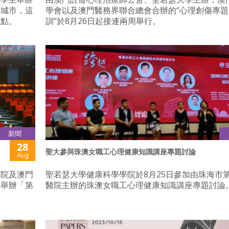
的城市，這
學會以及澳門醫務界聯合總會合辦的“心理創傷專
景點。
訓”於8月26日起接連兩周舉行。
新聞
28
聖大參與珠澳女職工心理健康知識講座專題討論
Aug
學院及澳門
聖若瑟大學健康科學學院於8月25日參加由珠海市
同舉辦「第
醫院主辦的珠澳女職工心理健康知識講座專題討論