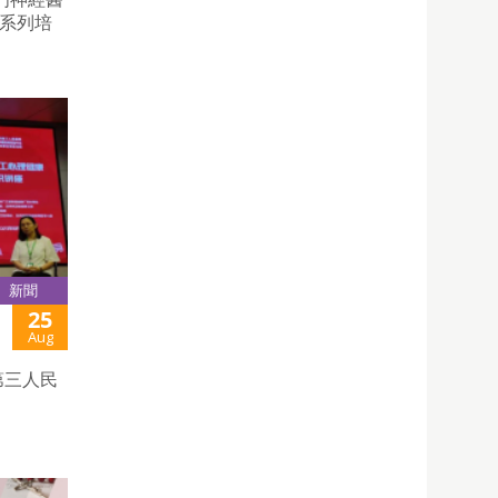
題系列培
新聞
25
Aug
第三人民
。