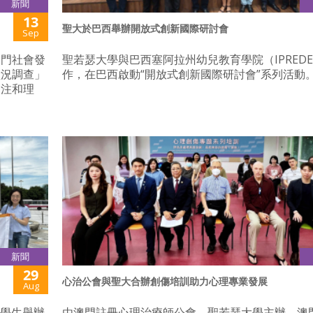
新聞
13
聖大於巴西舉辦開放式創新國際研討會
Sep
澳門社會發
聖若瑟大學與巴西塞阿拉州幼兒教育學院（IPRED
狀況調查」
作，在巴西啟動“開放式創新國際研討會”系列活動
關注和理
新聞
29
心治公會與聖大合辦創傷培訓助力心理專業發展
Aug
地學生舉辦
由澳門註冊心理治療師公會、聖若瑟大學主辦，澳