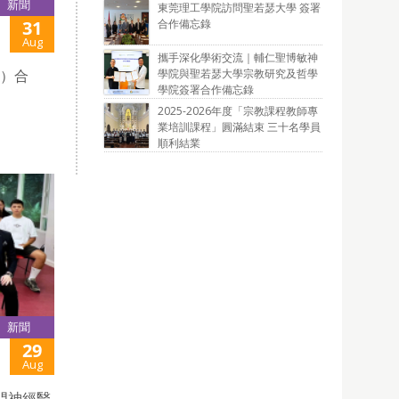
新聞
東莞理工學院訪問聖若瑟大學 簽署
合作備忘錄
31
Aug
攜手深化學術交流｜輔仁聖博敏神
學院與聖若瑟大學宗教研究及哲學
E）合
學院簽署合作備忘錄
。
2025-2026年度「宗教課程教師專
業培訓課程」圓滿結束 三十名學員
順利結業
新聞
29
Aug
門神經醫