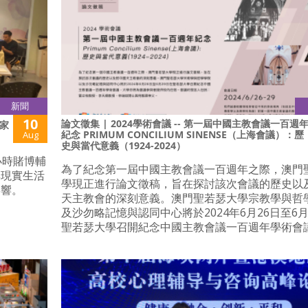
新聞
10
論文徵集 | 2024學術會議 -- 第一屆中國主教會議一百週
家
紀念 PRIMUM CONCILIUM SINENSE（上海會議）：歷
Aug
史與當代意義（1924-2024）
小時賭博輔
為了紀念第一屆中國主教會議一百週年之際，澳門
與現實生活
學現正進行論文徵稿，旨在探討該次會議的歷史以
影響。
天主教會的深刻意義。澳門聖若瑟大學宗教學與哲
及沙勿略記憶與認同中心將於2024年6月26日至6月
聖若瑟大學召開紀念中國主教會議一百週年學術會