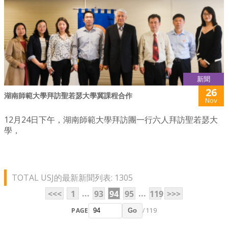
新聞
26
湖南師範大學拜訪聖若瑟大學冀課程合作
Nov
12月24日下午，湖南師範大學拜訪團一行六人拜訪聖若瑟大
學，
TOTAL USJ的最新新聞列表: 1305
...
...
<<<
1
93
94
95
119
>>>
PAGE
/ 119
Go