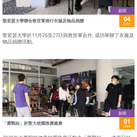
新聞
04
聖若瑟大學聯合救世軍推行衣服及物品捐贈
Dec
聖若瑟大學於11月26至27日與救世軍合作, 成功舉辦了衣服及
物品捐贈活動。
新聞
01
「應戰站」於聖大校園推廣健康
Dec