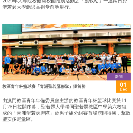
2020年大專院校健康校園推廣活動之「應戰站」一連兩日於
聖若瑟大學鮑思高禮堂前地舉行。
新聞
01
教區青年杯籃球賽「青洲聖若瑟聯隊」獲首勝
Dec
由澳門教區青年年備委員會主辦的教區青年杯籃球比賽於11
月28日拉開序幕，聖若瑟大學聯同聖若瑟教區中學第六校組
成的「青洲聖若瑟聯隊」於男子組分組賽首場旗開得勝，擊敗
聖安多尼堂區。