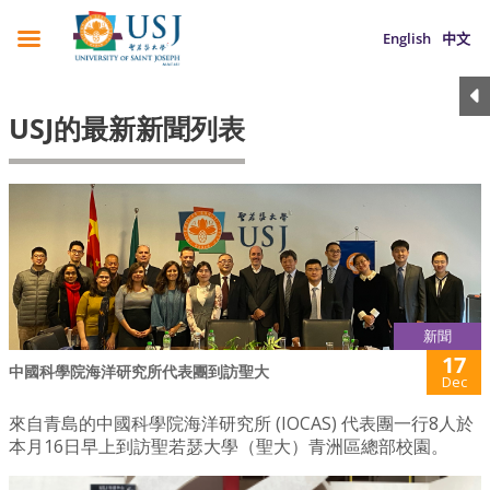
English
中文
USJ的最新新聞列表
新聞
17
中國科學院海洋研究所代表團到訪聖大
Dec
來自青島的中國科學院海洋研究所 (IOCAS) 代表團一行8人於
本月16日早上到訪聖若瑟大學（聖大）青洲區總部校園。