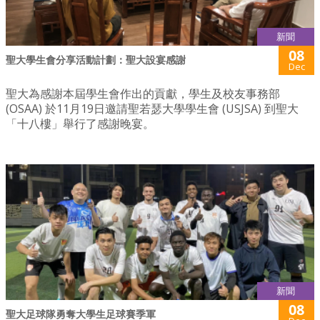
新聞
08
聖大學生會分享活動計劃：聖大設宴感謝
Dec
聖大為感謝本屆學生會作出的貢獻，學生及校友事務部
(OSAA) 於11月19日邀請聖若瑟大學學生會 (USJSA) 到聖大
「十八樓」舉行了感謝晚宴。
新聞
08
聖大足球隊勇奪大學生足球賽季軍