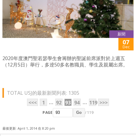
新聞
07
Dec
2020年度澳門聖若瑟學生會籌辦的聖誕前席派對於上週五
（12月5日）舉行，多逹50多名教職員、學生及親屬出席。
TOTAL USJ的最新新聞列表: 1305
...
...
<<<
1
92
93
94
119
>>>
PAGE
/ 119
Go
最後更新: April 1, 2014 在 8:20 pm