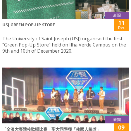
新聞
11
USJ GREEN POP-UP STORE
Dec
The University of Saint Joseph (USJ) organised the first
“Green Pop-Up Store” held on Ilha Verde Campus on the
9th and 10th of December 2020.
新聞
09
「全澳大專院校歌唱比賽」聖大同學獲「校園人氣奬」