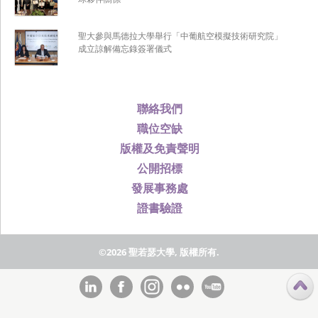
聖大參與馬德拉大學舉行「中葡航空模擬技術研究院」
成立諒解備忘錄簽署儀式
聯絡我們
職位空缺
版權及免責聲明
公開招標
發展事務處
證書驗證
©2026 聖若瑟大學, 版權所有.