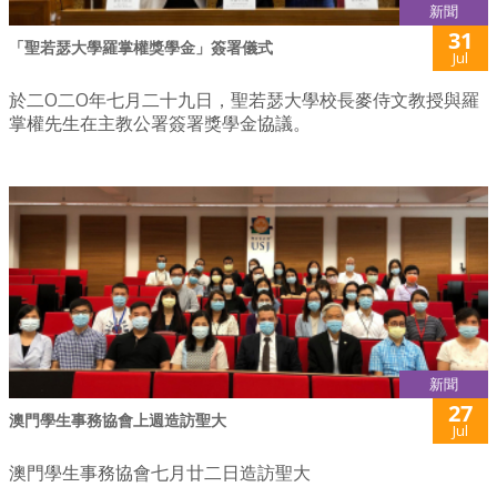
新聞
31
「聖若瑟大學羅掌權獎學金」簽署儀式
Jul
於二O二O年七月二十九日，聖若瑟大學校長麥侍文教授與羅
掌權先生在主教公署簽署獎學金協議。
新聞
27
澳門學生事務協會上週造訪聖大
Jul
澳門學生事務協會七月廿二日造訪聖大