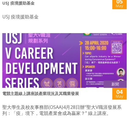
05
USJ 疫境援助基金
May
USJ 疫境援助基金
新聞
04
電競主題線上講座談產業現況及其職業發展
May
聖大學生及校友事務部(OSAA)4月28日辦“聖大V職涯發展系
列：「疫」境下，電競產業會成為贏家？” 線上講座。