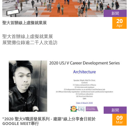
新聞
20
聖大首辦線上虛擬就業展
Apr
聖大首辦線上虛擬就業展
展覽攤位錄逾二千人次造訪
新聞
09
"2020 聖大V職涯發展系列 - 建築"線上分享會日前於
Mar
GOOGLE MEET舉行