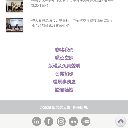
聖若瑟大學與聖奧古斯丁大學簽署合作備忘錄以加強全
球夥伴關係
聖大參與馬德拉大學舉行「中葡航空模擬技術研究院」
成立諒解備忘錄簽署儀式
聯絡我們
職位空缺
版權及免責聲明
公開招標
發展事務處
證書驗證
©2026 聖若瑟大學, 版權所有.