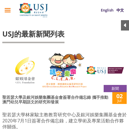
English
中文
USJ的最新新聞列表
新聞
02
聖若瑟大學及銀河娛樂集團基金會簽署合作備忘錄 攜手推動
Jul
澳門幼兒早期語文的研究和發展
聖若瑟大學林家駿主教教育研究中心及銀河娛樂集團基金會於
2020年7月1日簽署合作備忘錄，建立學術及專業活動合作夥
伴關係。