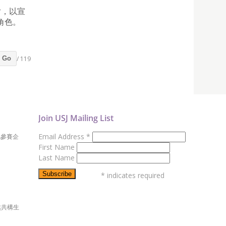
片，以宣
角色。
/ 119
Go
Join USJ Mailing List
Email Address
*
地參賽企
First Name
Last Name
*
indicates required
然共構生