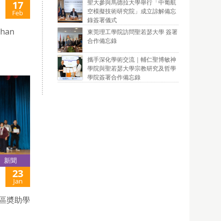
聖大參與馬德拉大學舉行「中葡航
17
空模擬技術研究院」成立諒解備忘
Feb
錄簽署儀式
Chan
東莞理工學院訪問聖若瑟大學 簽署
合作備忘錄
攜手深化學術交流｜輔仁聖博敏神
學院與聖若瑟大學宗教研究及哲學
學院簽署合作備忘錄
新聞
23
Jan
社區奬助學