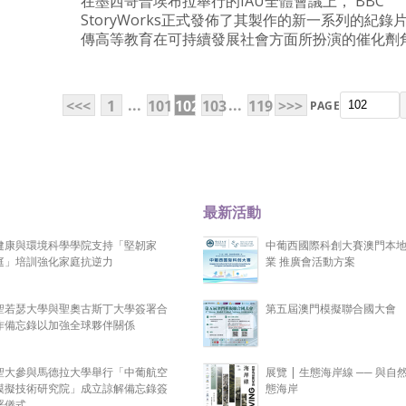
在墨西哥普埃布拉舉行的IAU全體會議上， BBC
StoryWorks正式發佈了其製作的新一系列的紀錄
傳高等教育在可持續發展社會方面所扮演的催化劑
...
...
<<<
1
101
102
103
119
>>>
PAGE
最新活動
健康與環境科學學院支持「堅韌家
中葡西國際科創大賽澳門本
庭」培訓強化家庭抗逆力
業 推廣會活動方案
聖若瑟大學與聖奧古斯丁大學簽署合
第五屆澳門模擬聯合國大會
作備忘錄以加強全球夥伴關係
聖大參與馬德拉大學舉行「中葡航空
展覽 | 生態海岸線 ── 與自
模擬技術研究院」成立諒解備忘錄簽
態海岸
署儀式