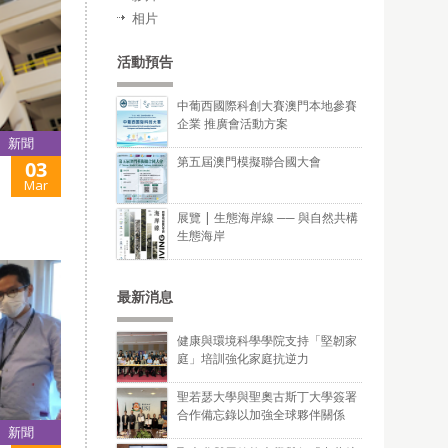
相片
活動預告
中葡西國際科創大賽澳門本地參賽
企業 推廣會活動方案
新聞
第五屆澳門模擬聯合國大會
03
Mar
展覽 | 生態海岸線 ── 與自然共構
生態海岸
最新消息
健康與環境科學學院支持「堅韌家
庭」培訓強化家庭抗逆力
聖若瑟大學與聖奧古斯丁大學簽署
合作備忘錄以加強全球夥伴關係
新聞