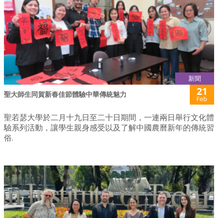
新聞
21
聖大師生同賀新春佳節體驗中華傳統魅力
Feb
聖若瑟大學於二月十九日至二十日期間，一連兩日舉行文化體
驗系列活動，讓學生親身感受以及了解中國農曆新年的傳統習
俗.