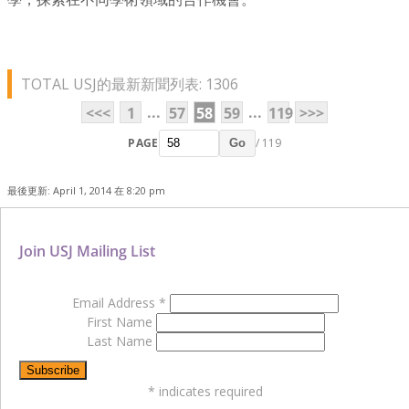
TOTAL USJ的最新新聞列表: 1306
...
...
<<<
1
57
58
59
119
>>>
PAGE
/ 119
Go
最後更新: April 1, 2014 在 8:20 pm
Join USJ Mailing List
Email Address
*
First Name
Last Name
*
indicates required