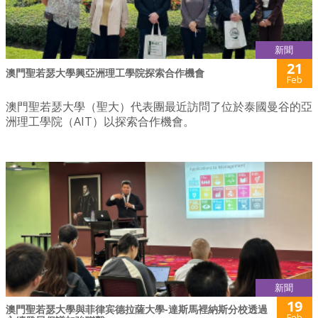
新聞
21
澳門聖若瑟大學興亞洲理工學院探索合作機會
Feb
澳門聖若瑟大學（聖大）代表團最近訪問了位於泰國曼谷的亞
洲理工學院（AIT）以探索合作機會。
新聞
19
澳門聖若瑟大學與菲律宾德拉薩大學-達斯馬裡納斯分校透過
Feb