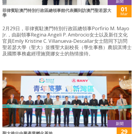
新聞
01
菲律賓駐澳門特別行政區總領事館代表團到訪澳門聖若瑟大
Mar
學
2月29日，菲律賓駐澳門特別行政區總領事Porfirio M. Mayo
Jr.，由副領事Regina Angeli P. Ambrocio女士以及新任文化
官員Emily Kristine C. Villanueva-Descallar女士陪同下訪問
聖若瑟大學（聖大）並獲聖大副校長（學生事務）農韻淇博士
及國際事務處經理施寶娜女士的熱情接待。
新聞
29
聖大推出中葡產業孵化基地