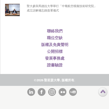
聖大參與馬德拉大學舉行「中葡航空模擬技術研究院」
成立諒解備忘錄簽署儀式
聯絡我們
職位空缺
版權及免責聲明
公開招標
發展事務處
證書驗證
©2026 聖若瑟大學, 版權所有.