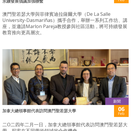
永續發展倡議加強聯繫
澳門聖若瑟大學與菲律賓迪拉薩爾大學（De La Salle
University-Dasmariñas）攜手合作，舉辦一系列工作坊、講
座，並邀請Marlon Pareja教授參與社區活動，將可持續發展
教育推向更高層次。
新聞
06
加拿大總領事館代表訪問澳門聖若瑟大學
Feb
二O二四年二月一日，加拿大總領事館代表訪問澳門聖若瑟大
學，探索在不同學術領域的合作機會。