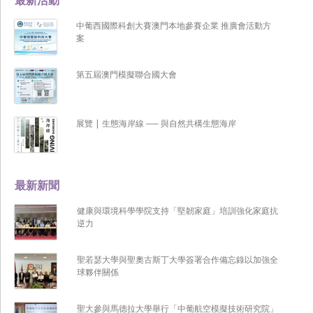
中葡西國際科創大賽澳門本地參賽企業 推廣會活動方
案
第五屆澳門模擬聯合國大會
展覽 | 生態海岸線 ── 與自然共構生態海岸
最新新聞
健康與環境科學學院支持「堅韌家庭」培訓強化家庭抗
逆力
聖若瑟大學與聖奧古斯丁大學簽署合作備忘錄以加強全
球夥伴關係
聖大參與馬德拉大學舉行「中葡航空模擬技術研究院」