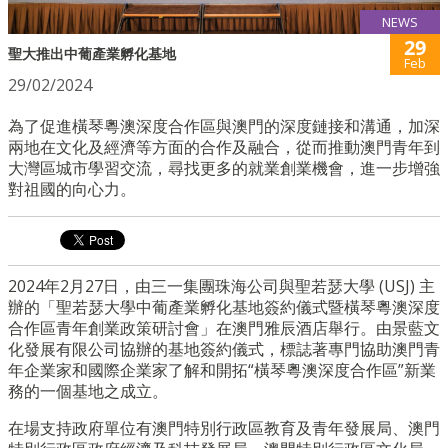
NEWS
29
聖大推出中葡產業孵化基地
Feb
29/02/2024
為了促進橫琴粵澳深度合作區與澳門的深度鏈接和溝通，加深
兩地在文化及經濟等方面的合作及融合，從而推動澳門青年到
大灣區城市學習交流，尋找更多的就業創業機會，進一步增強
對祖國的向心力。
2024年2月27日，由三一集團珠海公司與聖若瑟大學 (USJ) 主
辦的「聖若瑟大學中葡產業孵化基地簽約儀式暨橫琴粵澳深度
合作區青年創業政策研討會」在澳門雅辰酒店舉行。由景藍文
化發展有限公司協辦的基地簽約儀式，標誌著專門協助澳門青
年企業家和國際企業家了解和開拓“橫琴粵澳深度合作區”新業
務的一個基地之成立。
在場支持政府單位有澳門特別行政區教育及青年發展局、澳門