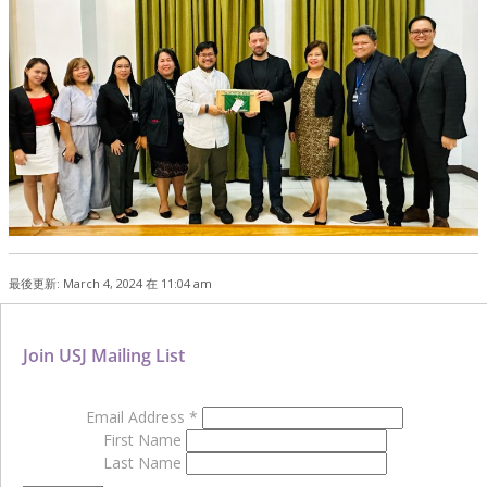
最後更新: March 4, 2024 在 11:04 am
Join USJ Mailing List
Email Address
*
First Name
Last Name