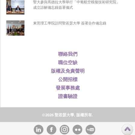
聖大參與馬德拉大學舉行「中葡航空模擬技術研究院」
成立諒解備忘錄簽署儀式
東莞理工學院訪問聖若瑟大學 簽署合作備忘錄
聯絡我們
職位空缺
版權及免責聲明
公開招標
發展事務處
證書驗證
©2026 聖若瑟大學, 版權所有.