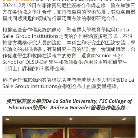
2024年2月19日在菲律賓馬尼拉簽署合作備忘錄，旨在加強三
方在各領域之學術合作，支持教職員的學術拓展，並就各自機
構共同感興趣的領域進行廣泛而有效的學術研究合作。
根據這些合作備忘錄的條款，聖若瑟大學
教育學院
與De La
Salle Group Institutions之間的合作將涵蓋多種形式，不限
於雙方機構研究人員的流動，本科生和研究生的互訪交流，學
位論文的共同指導，有關研究主題的研討會、會議組織等，合
作促進學生和教師在課程中的教育，還會向Senior High
School of DLSU-D的學生和教師提供適用於本科和研究生
（碩士）課程的USJ獎學金等。
這些合作備忘錄的簽署標誌著澳門聖若瑟大學與菲律賓
De La
Salle Group Institutions
在學術
合作上的重要里程碑。
澳門聖若瑟大學與De La Salle University, FSC College of
Education院長Br. Andrew Gonzalez簽署合作備忘錄：