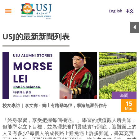
English
中文
USJ的最新新聞列表
新聞
15
校友專訪 | 李文壽 - 書山有路勤為徑，學海無涯苦作舟
Mar
「終身學習，享受把握每個機遇。」學習的價值觀人所共知，
但能堅定立下目標，並為理想奮鬥貫徹實行到底，迎難而上的
人又有多少?每個人的成長路上難免遇上許多難題，書寫充實