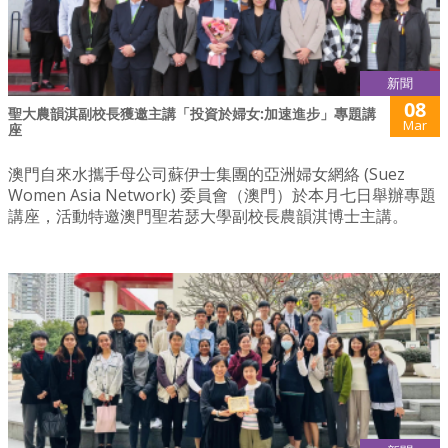
新聞
08
聖大農韻淇副校長獲邀主講「投資於婦女:加速進步」專題講
Mar
座
澳門自來水攜手母公司蘇伊士集團的亞洲婦女網絡 (Suez
Women Asia Network) 委員會（澳門）於本月七日舉辦專題
講座，活動特邀澳門聖若瑟大學副校長農韻淇博士主講。