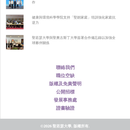
作
健康與環境科學學院支持「堅韌家庭」培訓強化家庭抗
逆力
聖若瑟大學與聖奧古斯丁大學簽署合作備忘錄以加強全
球夥伴關係
聯絡我們
職位空缺
版權及免責聲明
公開招標
發展事務處
證書驗證
©2026 聖若瑟大學, 版權所有.