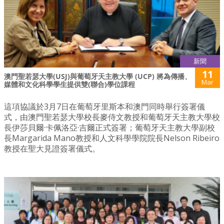
新聞
11
澳門聖若瑟大學(USJ)與葡萄牙天主教大學 (UCP) 將為傳播、
Mar
媒體和文化科學學生提供雙(聯合)學位課程
這項協議於3月7日在葡萄牙里斯本和澳門同時舉行簽署儀
式，由澳門聖若瑟大學校長麥侍文教授和葡萄牙天主教大學校
長伊莎貝爾·卡佩洛亞·吉爾正式簽署；葡萄牙天主教大學副校
長Margarida Mano教授和人文科學學院院長Nelson Ribeiro
教授在聖大見證簽署儀式。