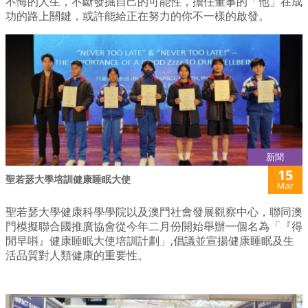
不悔的人生，不斷發掘自己的可能性，擔任董事的「他」在成
功的路上關鍵，或許能給正在努力的你不一樣的啟發。
新聞
15
聖若瑟大學培訓健康睡眠大使
Mar
聖若瑟大學健康科學學院以及澳門社會發展觀察中心，聯同澳
門模擬聯合國推廣協會從今年二月份開始舉辦一個名為「『得
閒早唞』健康睡眠大使培訓計劃」,倡議並宣揚健康睡眠及生
活品質對人類健康的重要性。