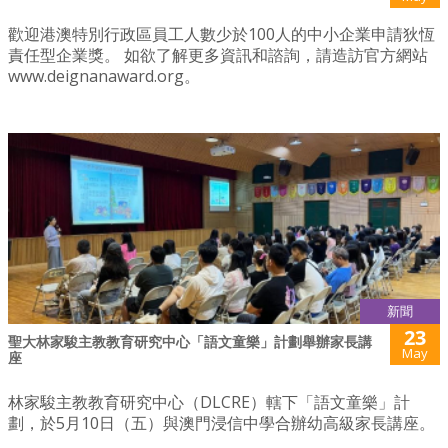
歡迎港澳特別行政區員工人數少於100人的中小企業申請狄恆
責任型企業獎。 如欲了解更多資訊和諮詢，請造訪官方網站
www.deignanaward.org。
新聞
23
聖大林家駿主教教育研究中心「語文童樂」計劃舉辦家長講
May
座
林家駿主教教育研究中心（DLCRE）轄下「語文童樂」計
劃，於5月10日（五）與澳門浸信中學合辦幼高級家長講座。