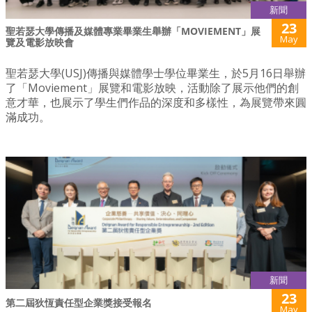
新聞
23
聖若瑟大學傳播及媒體專業畢業生舉辦「MOVIEMENT」展
May
覽及電影放映會
聖若瑟大學(USJ)傳播與媒體學士學位畢業生，於5月16日舉辦
了「Moviement」展覽和電影放映，活動除了展示他們的創
意才華，也展示了學生們作品的深度和多樣性，為展覽帶來圓
滿成功。
新聞
23
第二屆狄恆責任型企業獎接受報名
May