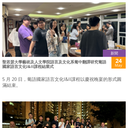
新聞
24
聖若瑟大學藝術及人文學院語言及文化系葡中翻譯研究葡語
May
國家語言文化I&II課程結業式
5 月 20 日，葡語國家語言文化I&II課程以慶祝晚宴的形式圓
滿結束。