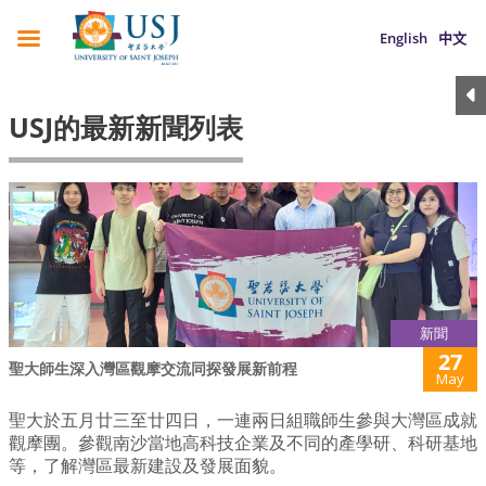
English
中文
USJ的最新新聞列表
新聞
27
聖大師生深入灣區觀摩交流同探發展新前程
May
聖大於五月廿三至廿四日，一連兩日組職師生參與大灣區成就
觀摩團。參觀南沙當地高科技企業及不同的產學研、科研基地
等，了解灣區最新建設及發展面貌。