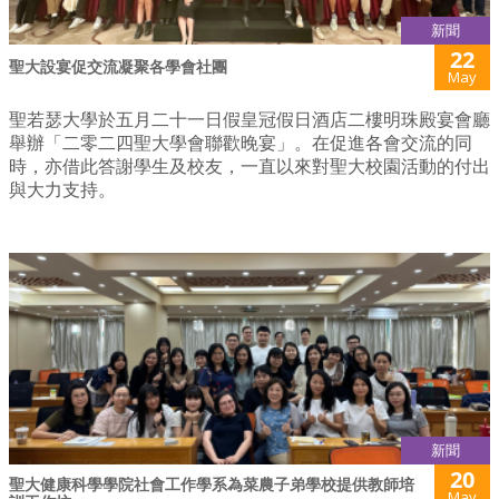
新聞
22
聖大設宴促交流凝聚各學會社團
May
聖若瑟大學於五月二十一日假皇冠假日酒店二樓明珠殿宴會廳
舉辦「二零二四聖大學會聯歡晚宴」。在促進各會交流的同
時，亦借此答謝學生及校友，一直以來對聖大校園活動的付出
與大力支持。
新聞
20
聖大健康科學學院社會工作學系為菜農子弟學校提供教師培
May