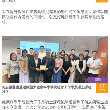
訓工作坊
旨在提升教師在接觸具特別需要的學生時的敏感度，如何以關
懷視角作為溝通的可能性，以更好地回應學生及其家長的需
求。
新聞
17
何志榮醫生受邀到聖大健康科學學院社會工作學系碩士課程
May
分享
健康科學學院社會工作系碩士課程誠摯邀請到了何志榮醫生擔
任分享嘉賓。此次分享於2024年5月8日舉行，主題為「多視