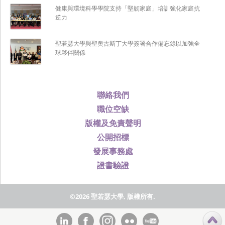
健康與環境科學學院支持「堅韌家庭」培訓強化家庭抗
逆力
聖若瑟大學與聖奧古斯丁大學簽署合作備忘錄以加強全
球夥伴關係
聯絡我們
職位空缺
版權及免責聲明
公開招標
發展事務處
證書驗證
©2026 聖若瑟大學, 版權所有.