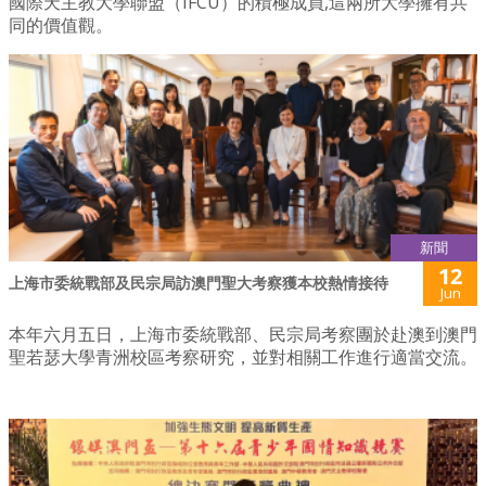
國際天主教大學聯盟（IFCU）的積極成員,這兩所大學擁有共
同的價值觀。
新聞
12
上海市委統戰部及民宗局訪澳門聖大考察獲本校熱情接待
Jun
本年六月五日，上海市委統戰部、民宗局考察團於赴澳到澳門
聖若瑟大學青洲校區考察研究，並對相關工作進行適當交流。