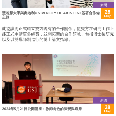
新聞
28
聖若瑟大學與奧地利UNIVERSITY OF ARTS LINZ簽署合作備
May
忘錄
此協議將正式確立雙方現有的合作關係，使雙方在研究工作上
能正式申請更多經費，並開拓新的合作領域，包括博士後研究
以及以雙導師制進行的博士論文指導。
新聞
28
2024年5月21日公開講座：教師角色的演變與適應
May