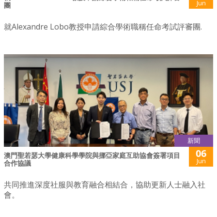
Jun
團
就Alexandre Lobo教授申請綜合學術職稱任命考試評審團.
新聞
06
澳門聖若瑟大學健康科學學院與挪亞家庭互助協會簽署項目
Jun
合作協議
共同推進深度社服與教育融合相結合，協助更新人士融入社
會。