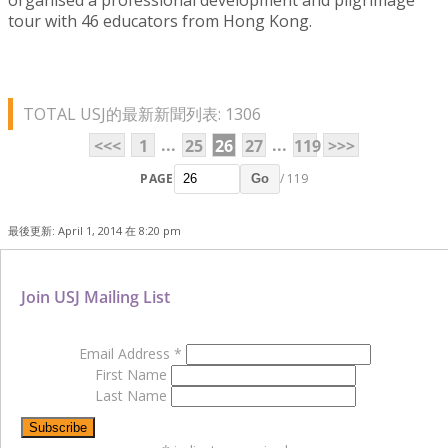
tour with 46 educators from Hong Kong.
TOTAL USJ的最新新聞列表: 1306
...
...
<<<
1
25
26
27
119
>>>
PAGE
/ 119
Go
最後更新: April 1, 2014 在 8:20 pm
Join USJ Mailing List
Email Address
*
First Name
Last Name