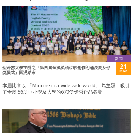
新聞
21
聖若瑟大學主辦之「第四屆全澳英語詩歌創作朗誦決賽及頒
May
獎儀式」圓滿結束
本屆比賽以 「Mini me in a wide wide world」 為主題，吸引
了全澳 56所中小學及大學的670份優秀作品參賽。