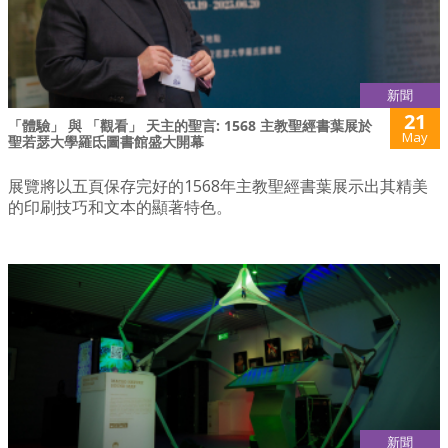
新聞
21
「體驗」 與 「觀看」 天主的聖言: 1568 主教聖經書葉展於
May
聖若瑟大學羅氐圖書館盛大開幕
展覽將以五頁保存完好的1568年主教聖經書葉展示出其精美
的印刷技巧和文本的顯著特色。
新聞