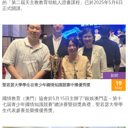
的「第二屆天主教教育領航人證書課程」已於2025年5月6日
正式開課。
新聞
19
聖若瑟大學學生在青少年國情知識競賽中獲優秀獎
May
國情教育（澳門）協會於5月15日主辦了”銀娛澳門盃 – 第十
七屆青少年國情知識競賽”總決賽暨頒獎典禮，聖若瑟大學學
生代表參賽並榮獲優秀獎。