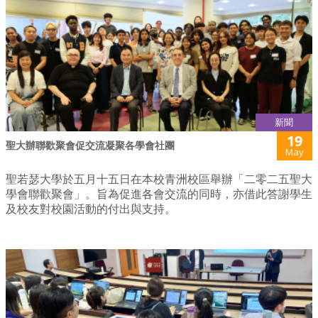
新聞
19
聖大辦聯歡聚會促交流凝聚各學會社團
May
聖若瑟大學於五月十五日在本校青洲校區舉辦「二零二五聖大
學會聯歡聚會」。旨為促進各會交流的同時，亦借此答謝學生
及校友對校園活動的付出與支持。