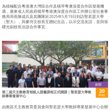
為積極配合粵港澳大灣區合作及橫琴粵澳深度合作區發展機
遇，廣東省人民政府橫琴粵港澳深度合作區工作辦公室社會事
務局局長陳成兵及其團隊於2025年5月19日到訪聖若瑟大學
（聖大），與麥侍文校長互贈紀念品，以示交流友誼，並與張
曙光副校長洽談合作事宜。
新聞
20
第二屆天主教教育領航人證書課程正式開課｜聖若瑟大學教
May
師專業發展中心
由教區天主教教育委員會與聖若瑟大學教師專業發展中心合辦