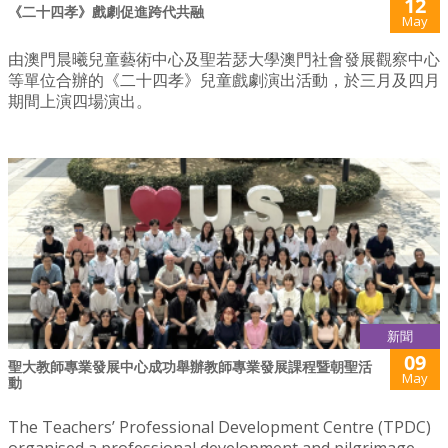
12
《二十四孝》戲劇促進跨代共融
May
由澳門晨曦兒童藝術中心及聖若瑟大學澳門社會發展觀察中心
等單位合辦的《二十四孝》兒童戲劇演出活動，於三月及四月
期間上演四場演出。
新聞
09
聖大教師專業發展中心成功舉辦教師專業發展課程暨朝聖活
May
動
The Teachers’ Professional Development Centre (TPDC)
organised a professional development and pilgrimage