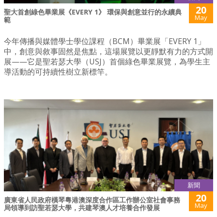
20
聖大首創綠色畢業展《EVERY 1》 環保與創意並行的永續典
May
範
今年傳播與媒體學士學位課程（BCM）畢業展「EVERY 1」
中，創意與敘事固然是焦點，這場展覽以更靜默有力的方式開
展——它是聖若瑟大學（USJ）首個綠色畢業展覽，為學生主
導活動的可持續性樹立新標竿。
新聞
20
廣東省人民政府橫琴粵港澳深度合作區工作辦公室社會事務
May
局領導到訪聖若瑟大學，共建琴澳人才培養合作發展