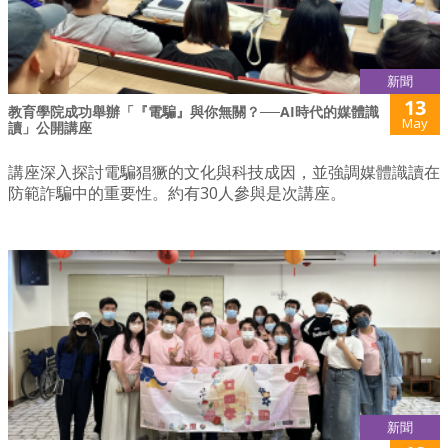
新聞
13
教育學院成功舉辦「『電騙』與你無關？──AI時代的媒體識
May
讀」公開講座
講座深入探討電騙猖獗的文化與科技成因，並強調媒體識讀在
防範詐騙中的重要性。約有30人參與是次講座。
新聞