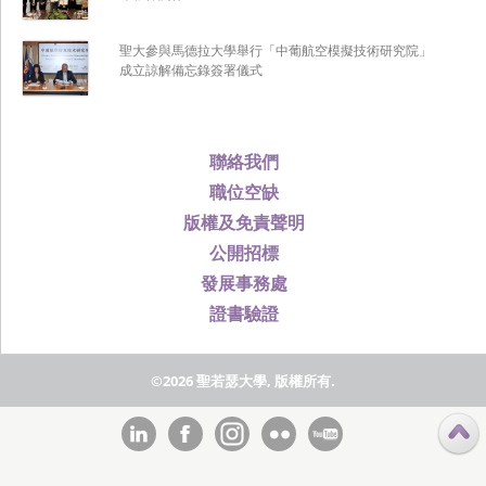
聖大參與馬德拉大學舉行「中葡航空模擬技術研究院」
成立諒解備忘錄簽署儀式
聯絡我們
職位空缺
版權及免責聲明
公開招標
發展事務處
證書驗證
©2026 聖若瑟大學, 版權所有.