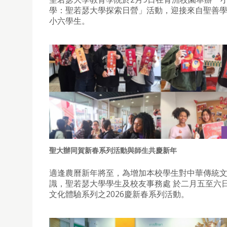
學：聖若瑟大學探索日營」活動，迎接來自聖善學
小六學生。
聖大辦同賀新春系列活動與師生共慶新年
適逢農曆新年將至，為增加本校學生對中華傳統
識，聖若瑟大學學生及校友事務處 於二月五至六
文化體驗系列之2026慶新春系列活動。