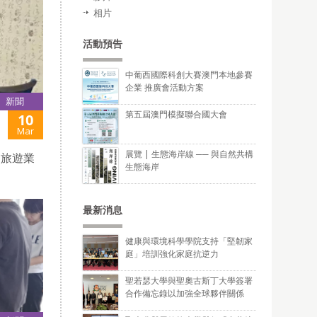
相片
活動預告
中葡西國際科創大賽澳門本地參賽
企業 推廣會活動方案
新聞
第五屆澳門模擬聯合國大會
10
Mar
展覽 | 生態海岸線 ── 與自然共構
門旅遊業
生態海岸
最新消息
健康與環境科學學院支持「堅韌家
庭」培訓強化家庭抗逆力
聖若瑟大學與聖奧古斯丁大學簽署
合作備忘錄以加強全球夥伴關係