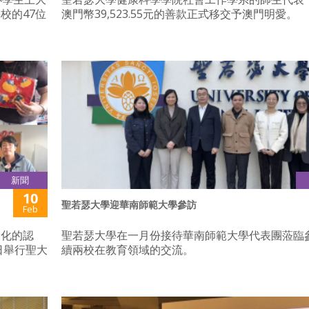
校的47位
澳門幣39,523.55元的善款正式移交予澳門明愛。
新聞
10
聖若瑟大學迎華南師範大學參訪
Feb
文化的認
聖若瑟大學在一月份接待華南師範大學代表團蒞臨
日舉行聖大
續兩校在教育領域的交流。