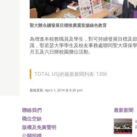
聖大辦永續發展目標推廣週宣揚綠色教育
為增進本校教職員及學生，對可持續發展目標及
識，聖若瑟大學學生及校友事務處聯同聖大環保
月五及六日辦校園攤位活動。
TOTAL USJ的最新新聞列表: 1306
最後更新: April 1, 2014 在 8:20 pm
聯絡我們
最新新聞
職位空缺
版權及免責聲明
公開招標