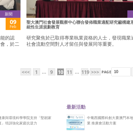
新聞
09
聖大澳門社會發展觀察中心聯合發佈職業適配研究籲構建
Feb
統性生涯規劃教育
節能的認
研究聚焦於已取得專業執業資格的人士，發現職業
學會，於二
社會流動空間對人才留任與發展同等重要。
...
...
<<<
1
9
10
11
119
>>>
PAGE
最新活動
健康與環境科學學院支持「堅韌家
中葡西國際科創大賽澳門本
庭」培訓強化家庭抗逆力
業 推廣會活動方案