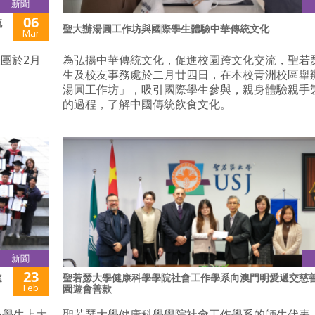
新聞
06
流
聖大辦湯圓工作坊與國際學生體驗中華傳統文化
Mar
團於2月
為弘揚中華傳統文化，促進校園跨文化交流，聖若
生及校友事務處於二月廿四日，在本校青洲校區舉
湯圓工作坊」，吸引國際學生參與，親身體驗親手
的過程，了解中國傳統飲食文化。
新聞
23
進
聖若瑟大學健康科學學院社會工作學系向澳門明愛遞交慈
Feb
園遊會善款
小學生上大
聖若瑟大學健康科學學院社會工作學系的師生代表