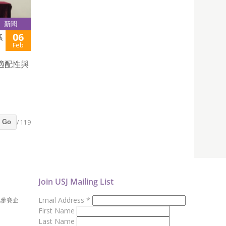
新聞
06
系
Feb
適配性與
/ 119
Go
Join USJ Mailing List
Email Address
*
地參賽企
First Name
Last Name