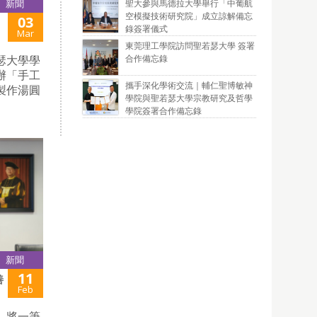
聖大參與馬德拉大學舉行「中葡航
新聞
空模擬技術研究院」成立諒解備忘
03
錄簽署儀式
Mar
東莞理工學院訪問聖若瑟大學 簽署
合作備忘錄
瑟大學學
辦「手工
攜手深化學術交流｜輔仁聖博敏神
製作湯圓
學院與聖若瑟大學宗教研究及哲學
學院簽署合作備忘錄
新聞
11
善
Feb
，將一筆