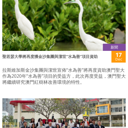
新聞
17
聖若瑟大學將再度獲金沙集團與潔世“水為善”項目資助
Dec
拉斯維加斯金沙集團與潔世宣佈“水為善”將再度資助澳門聖大
作為2020年“水為善”項目的受益方，此次再度受益，澳門聖大
將繼續研究澳門紅樹林改善環境的特性。