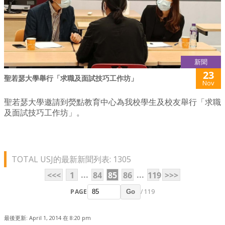
新聞
23
聖若瑟大學舉行「求職及面試技巧工作坊」
Nov
聖若瑟大學邀請到熒點教育中心為我校學生及校友舉行「求職
及面試技巧工作坊」。
TOTAL USJ的最新新聞列表: 1305
...
...
<<<
1
84
85
86
119
>>>
PAGE
/ 119
Go
最後更新: April 1, 2014 在 8:20 pm