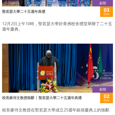
新聞
03
聖若瑟大學二十五週年典禮
Dec
12月2日上午10時，聖若瑟大學於青洲校舍禮堂舉辦了二十五
週年慶典。
新聞
02
校長麥侍文教授致辭 | 聖若瑟大學二十五週年典禮
Dec
校長麥侍文教授在聖若瑟大學成立25週年銀禧慶典上的致辭.