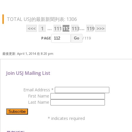
TOTAL USJ的最新新聞列表: 1306
...
...
<<<
1
111
112
113
119
>>>
PAGE
/ 119
Go
最後更新: April 1, 2014 在 8:20 pm
Join USJ Mailing List
Email Address
*
First Name
Last Name
*
indicates required