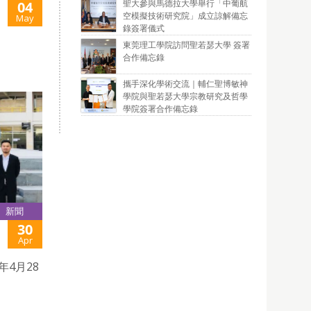
聖大參與馬德拉大學舉行「中葡航
04
空模擬技術研究院」成立諒解備忘
May
錄簽署儀式
東莞理工學院訪問聖若瑟大學 簽署
合作備忘錄
攜手深化學術交流｜輔仁聖博敏神
學院與聖若瑟大學宗教研究及哲學
學院簽署合作備忘錄
新聞
30
Apr
4月28