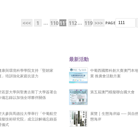
...
...
<<<
1
110
111
112
119
>>>
PAGE
最新活動
健康與環境科學學院支持「堅韌家
中葡西國際科創大賽澳門本
庭」培訓強化家庭抗逆力
業 推廣會活動方案
聖若瑟大學與聖奧古斯丁大學簽署合
第五屆澳門模擬聯合國大會
作備忘錄以加強全球夥伴關係
聖大參與馬德拉大學舉行「中葡航空
展覽 | 生態海岸線 ── 與自
模擬技術研究院」成立諒解備忘錄簽
態海岸
署儀式