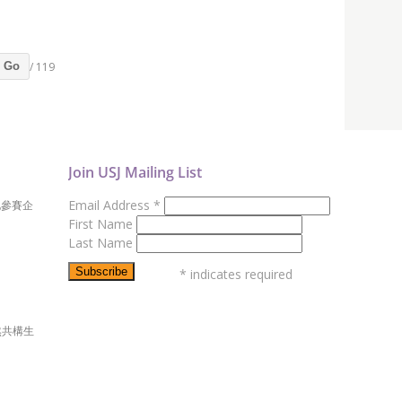
/ 119
Go
Join USJ Mailing List
Email Address
*
地參賽企
First Name
Last Name
*
indicates required
然共構生