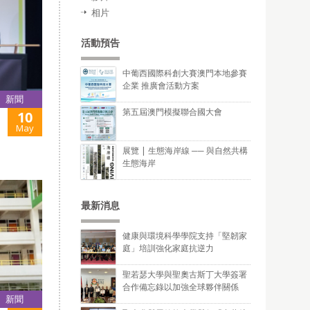
相片
活動預告
中葡西國際科創大賽澳門本地參賽
企業 推廣會活動方案
新聞
第五屆澳門模擬聯合國大會
10
May
展覽 | 生態海岸線 ── 與自然共構
生態海岸
最新消息
健康與環境科學學院支持「堅韌家
庭」培訓強化家庭抗逆力
聖若瑟大學與聖奧古斯丁大學簽署
合作備忘錄以加強全球夥伴關係
新聞