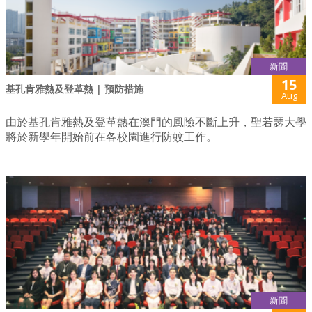
新聞
15
基孔肯雅熱及登革熱 | 預防措施
Aug
由於基孔肯雅熱及登革熱在澳門的風險不斷上升，聖若瑟大學
將於新學年開始前在各校園進行防蚊工作。
新聞