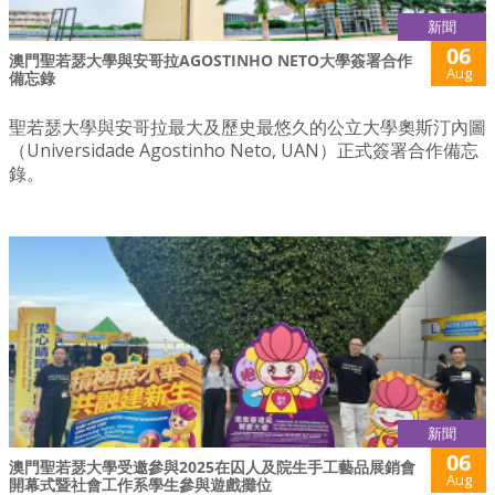
新聞
06
澳門聖若瑟大學與安哥拉AGOSTINHO NETO大學簽署合作
Aug
備忘錄
聖若瑟大學與安哥拉最大及歷史最悠久的公立大學奧斯汀內圖
（Universidade Agostinho Neto, UAN）正式簽署合作備忘
錄。
新聞
06
澳門聖若瑟大學受邀參與2025在囚人及院生手工藝品展銷會
Aug
開幕式暨社會工作系學生參與遊戲攤位