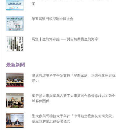
案
第五屆澳門模擬聯合國大會
展覽 | 生態海岸線 ── 與自然共構生態海岸
最新新聞
健康與環境科學學院支持「堅韌家庭」培訓強化家庭抗
逆力
聖若瑟大學與聖奧古斯丁大學簽署合作備忘錄以加強全
球夥伴關係
聖大參與馬德拉大學舉行「中葡航空模擬技術研究院」
成立諒解備忘錄簽署儀式