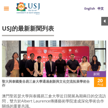
English
中文
USJ的最新新聞列表
新聞
20
聖大與泰國曼谷易三倉大學通過創新與文化交流拓展學術合
Aug
作
澳門聖若瑟大學與泰國易三倉大學近日開展為期兩日的交流訪
問，雙方於Albert Laurence傳播藝術學院達成深化學術合作
關係的重要共識。