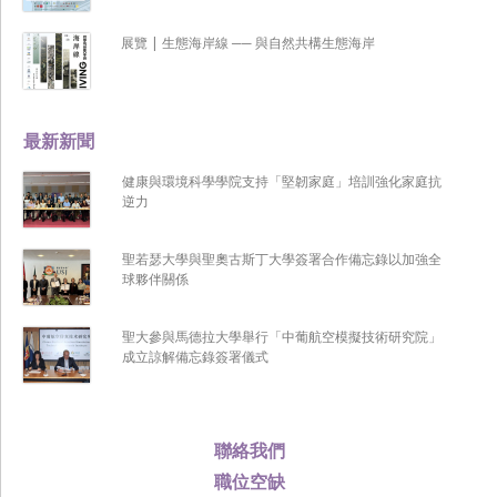
展覽 | 生態海岸線 ── 與自然共構生態海岸
最新新聞
健康與環境科學學院支持「堅韌家庭」培訓強化家庭抗
逆力
聖若瑟大學與聖奧古斯丁大學簽署合作備忘錄以加強全
球夥伴關係
聖大參與馬德拉大學舉行「中葡航空模擬技術研究院」
成立諒解備忘錄簽署儀式
聯絡我們
職位空缺