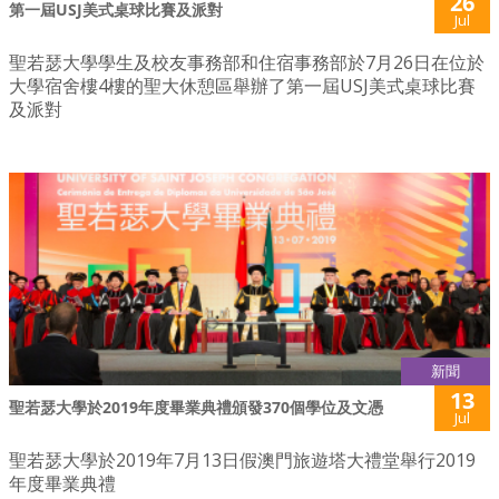
26
第一屆USJ美式桌球比賽及派對
Jul
聖若瑟大學學生及校友事務部和住宿事務部於7月26日在位於
大學宿舍樓4樓的聖大休憩區舉辦了第一屆USJ美式桌球比賽
及派對
新聞
13
聖若瑟大學於2019年度畢業典禮頒發370個學位及文憑
Jul
聖若瑟大學於2019年7月13日假澳門旅遊塔大禮堂舉行2019
年度畢業典禮