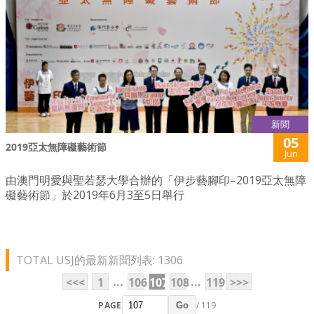
新聞
05
2019亞太無障礙藝術節
Jun
由澳門明愛與聖若瑟大學合辦的「伊步藝腳印–2019亞太無障
礙藝術節」於2019年6月3至5日舉行
TOTAL USJ的最新新聞列表: 1306
...
...
<<<
1
106
107
108
119
>>>
PAGE
/ 119
Go