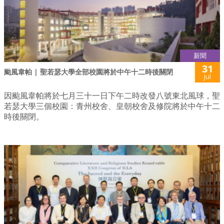
新聞
31
颱風韋帕 | 聖若瑟大學全部校園將於中午十二時後關閉
Jul
因颱風韋帕將於七月三十一日下午二時改發八號東北風球，聖
若瑟大學三個校園：青州校舍、皇朝校舍及修院將於中午十二
時後關閉。