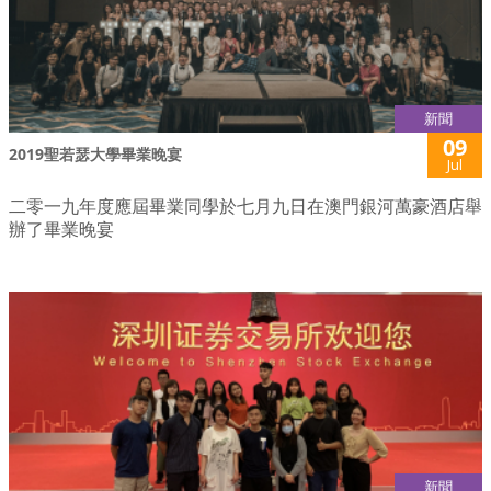
新聞
09
2019聖若瑟大學畢業晚宴
Jul
二零一九年度應屆畢業同學於七月九日在澳門銀河萬豪酒店舉
辦了畢業晚宴
新聞