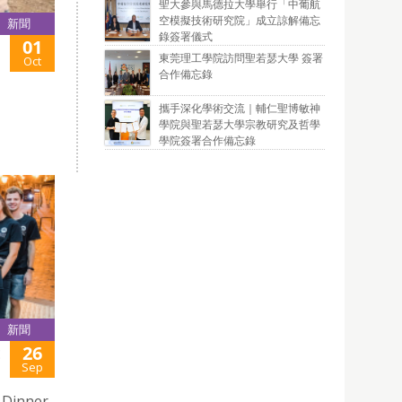
聖大參與馬德拉大學舉行「中葡航
空模擬技術研究院」成立諒解備忘
新聞
錄簽署儀式
01
東莞理工學院訪問聖若瑟大學 簽署
Oct
合作備忘錄
攜手深化學術交流｜輔仁聖博敏神
學院與聖若瑟大學宗教研究及哲學
學院簽署合作備忘錄
新聞
26
E
Sep
 Dinner