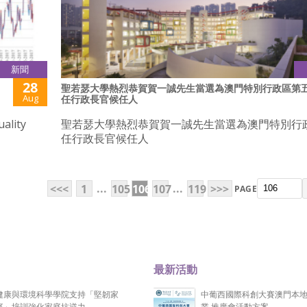
新聞
28
聖若瑟大學熱烈恭賀賀一誠先生當選為澳門特別行政區第
Aug
任行政長官候任人
ality
聖若瑟大學熱烈恭賀賀一誠先生當選為澳門特別行
任行政長官候任人
...
...
<<<
1
105
106
107
119
>>>
PAGE
最新活動
健康與環境科學學院支持「堅韌家
中葡西國際科創大賽澳門本
庭」培訓強化家庭抗逆力
業 推廣會活動方案