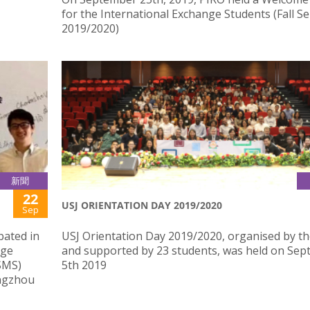
for the International Exchange Students (Fall S
2019/2020)
新聞
22
USJ ORIENTATION DAY 2019/2020
Sep
pated in
USJ Orientation Day 2019/2020, organised by t
dge
and supported by 23 students, was held on Se
SMS)
5th 2019
ngzhou