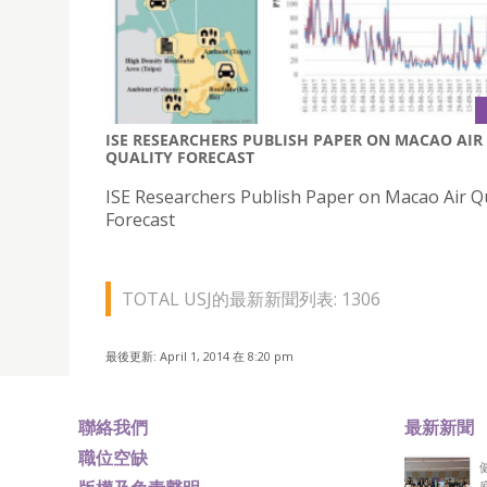
ISE RESEARCHERS PUBLISH PAPER ON MACAO AIR
QUALITY FORECAST
ISE Researchers Publish Paper on Macao Air Qu
Forecast
TOTAL USJ的最新新聞列表: 1306
最後更新: April 1, 2014 在 8:20 pm
聯絡我們
最新新聞
職位空缺