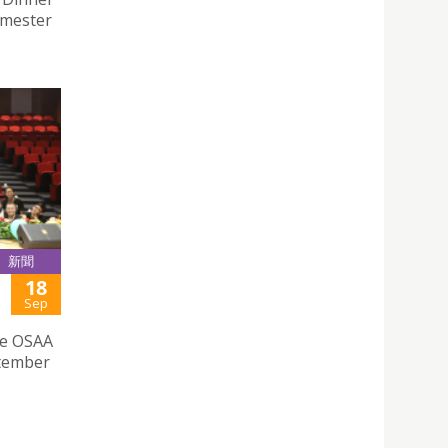
emester
新聞
18
Sep
he OSAA
ptember