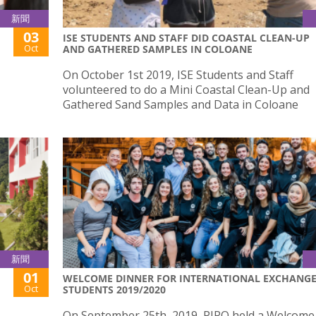
新聞
03
ISE STUDENTS AND STAFF DID COASTAL CLEAN-UP
Oct
AND GATHERED SAMPLES IN COLOANE
On October 1st 2019, ISE Students and Staff
volunteered to do a Mini Coastal Clean-Up and
Gathered Sand Samples and Data in Coloane
新聞
01
WELCOME DINNER FOR INTERNATIONAL EXCHANG
Oct
STUDENTS 2019/2020
On September 25th, 2019, PIRO held a Welcome