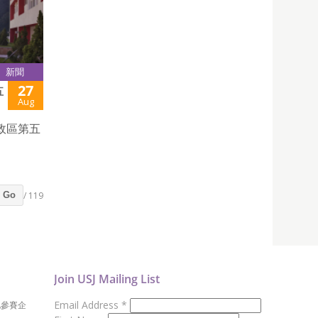
新聞
27
五
Aug
政區第五
/ 119
Go
Join USJ Mailing List
Email Address
*
地參賽企