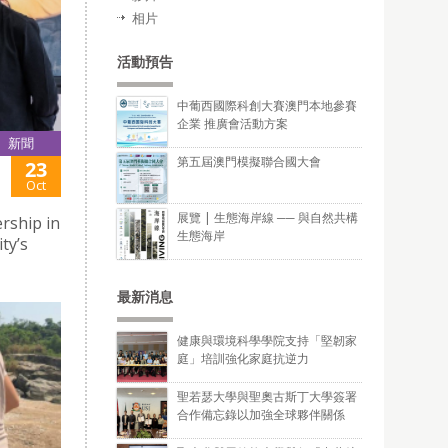
相片
活動預告
中葡西國際科創大賽澳門本地參賽
企業 推廣會活動方案
新聞
第五屆澳門模擬聯合國大會
23
Oct
展覽 | 生態海岸線 ── 與自然共構
rship in
生態海岸
ty’s
最新消息
健康與環境科學學院支持「堅韌家
庭」培訓強化家庭抗逆力
聖若瑟大學與聖奧古斯丁大學簽署
合作備忘錄以加強全球夥伴關係