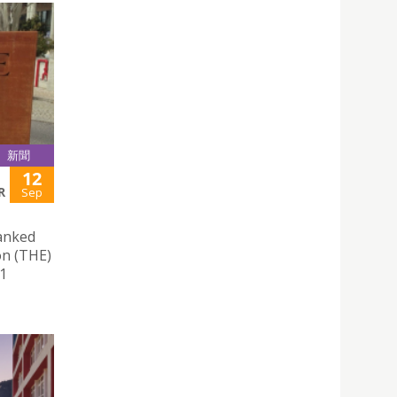
新聞
12
R
Sep
anked
on (THE)
11