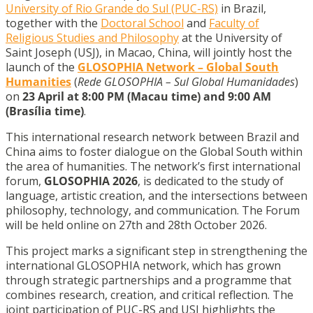
University of Rio Grande do Sul (PUC-RS)
in Brazil,
together with the
Doctoral School
and
Faculty of
Religious Studies and Philosophy
at the University of
Saint Joseph (USJ), in Macao, China, will jointly host the
launch of the
GLOSOPHIA Network – Global South
Humanities
(
Rede GLOSOPHIA – Sul Global Humanidades
)
on
23 April at 8:00 PM (Macau time) and 9:00 AM
(Brasília time)
.
This international research network between Brazil and
China aims to foster dialogue on the Global South within
the area of humanities. The network’s first international
forum,
GLOSOPHIA 2026
, is dedicated to the study of
language, artistic creation, and the intersections between
philosophy, technology, and communication. The Forum
will be held online on 27th and 28th October 2026.
This project marks a significant step in strengthening the
international GLOSOPHIA network, which has grown
through strategic partnerships and a programme that
combines research, creation, and critical reflection. The
joint participation of PUC-RS and USJ highlights the