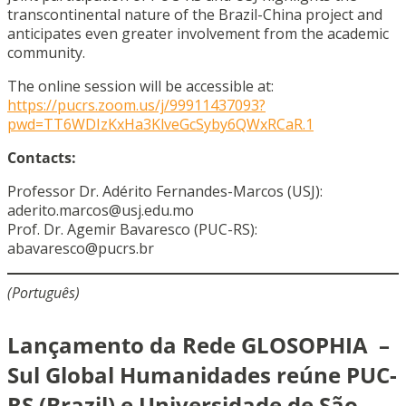
transcontinental nature of the Brazil-China project and
anticipates even greater involvement from the academic
community.
The online session will be accessible at:
https://pucrs.zoom.us/j/99911437093?
pwd=TT6WDIzKxHa3KlveGcSyby6QWxRCaR.1
Contacts:
Professor Dr. Adérito Fernandes-Marcos (USJ):
aderito.marcos@usj.edu.mo
Prof. Dr. Agemir Bavaresco (PUC-RS):
abavaresco@pucrs.br
(Português)
Lançamento da Rede GLOSOPHIA –
Sul Global Humanidades reúne PUC-
RS (Brazil) e Universidade de São