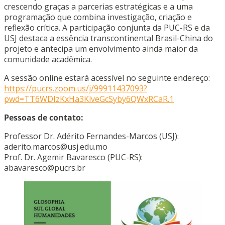
crescendo graças a parcerias estratégicas e a uma
programação que combina investigação, criação e
reflexão crítica. A participação conjunta da PUC-RS e da
USJ destaca a essência transcontinental Brasil-China do
projeto e antecipa um envolvimento ainda maior da
comunidade acadêmica.
A sessão online estará acessível no seguinte endereço:
https://pucrs.zoom.us/j/99911437093?
pwd=TT6WDIzKxHa3KlveGcSyby6QWxRCaR.1
Pessoas de contato:
Professor Dr. Adérito Fernandes-Marcos (USJ):
aderito.marcos@usj.edu.mo
Prof. Dr. Agemir Bavaresco (PUC-RS):
abavaresco@pucrs.br