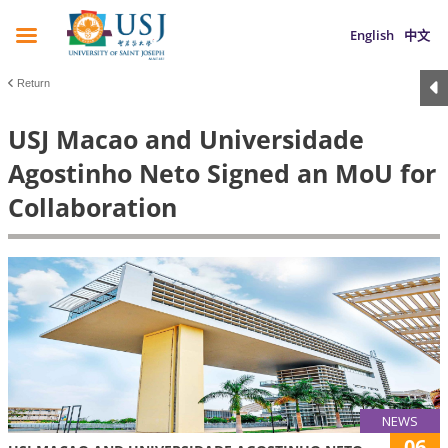
English
中文
Return
USJ Macao and Universidade
Agostinho Neto Signed an MoU for
Collaboration
NEWS
06