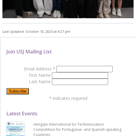
Last Updated: October 10, 2025 at 4:27 pm
Join USJ Mailing List
Email Address
*
First Name
Last Name
*
indicates required
Latest Events
Hengqin International Sci-Techinnovation
Competition for Portuguese- and Spanish-speaking
Countries