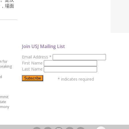
結，場面
Join USJ Mailing List
Email Address
*
n for
First Name
peaking
Last Name
ed
*
indicates required
ummit
tate
emony