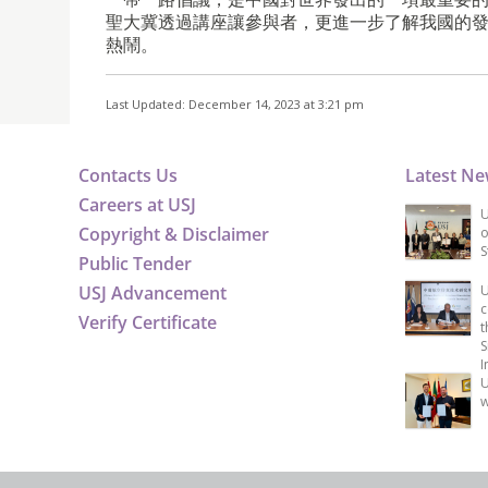
聖大冀透過講座讓參與者，更進一步了解我國的
熱鬧。
Last Updated: December 14, 2023 at 3:21 pm
Contacts Us
Latest N
Careers at USJ
U
Copyright & Disclaimer
o
S
Public Tender
USJ Advancement
U
c
Verify Certificate
t
S
I
U
w