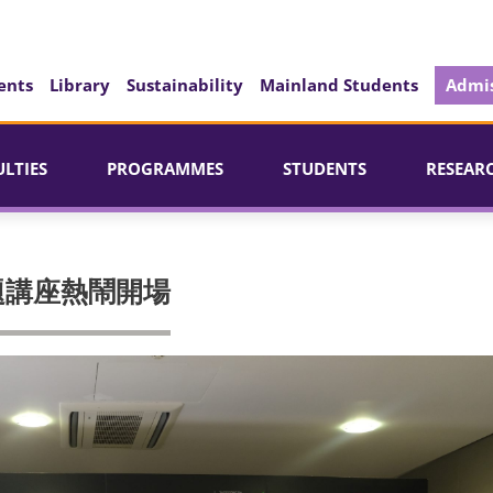
ents
Library
Sustainability
Mainland Students
Admis
ULTIES
PROGRAMMES
STUDENTS
RESEAR
題講座熱鬧開場