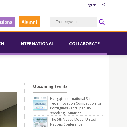
English
中文
sions
Alumni
CH
INTERNATIONAL
COLLABORATE
Upcoming Events
Hengqin International Sci-
Techinnovation Competition for
Portuguese- and Spanish-
speaking Countries
The 5th Macau Model United
Nations Conference