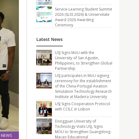
Service-Learning Student Summit
2026 (SLSS 2026) & Uniservitate
Award 2026 Awarding
Ceremony
Latest News
USJ Signs MoU with the
University of San Agustin,
Philippines, to Strengthen Global
Partnership
USJ participates in MoU signing
ceremony for the establishment
of the China-Portugal Aviation
Simulation Technology Research
Institute at Madeira University
USJ Signs Cooperation Protocol
with CCILC in Lisbon
Dongguan University of
Technology Visits USJ, Signs
MOU to Strengthen Guangdong-
NEWS
Macao Educational