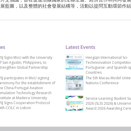
發展藍圖，以及整體的社會發展結構等，活動以提問互動環節作
ews
Latest Events
SJ Signs MoU with the University
Hengqin International Sci-
f San Agustin, Philippines, to
Techinnovation Competitio
trengthen Global Partnership
Portuguese- and Spanish-s
Countries
SJ participates in MoU signing
The 5th Macau Model Unit
eremony for the establishment of
Nations Conference
he China-Portugal Aviation
imulation Technology Research
nstitute at Madeira University
Service-Learning Student S
SJ Signs Cooperation Protocol
2026 (SLSS 2026) & Uniservi
ith CCILC in Lisbon
Award 2026 Awarding Cer