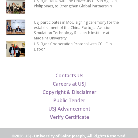
USJ Signs MoU with the University of San Agustin,
Philippines, to Strengthen Global Partnership
USJ participates in MoU signing ceremony for the
establishment of the China-Portugal Aviation
Simulation Technology Research Institute at
Madeira University
USJ Signs Cooperation Protocol with CCILC in
Lisbon
Contacts Us
Careers at USJ
Copyright & Disclaimer
Public Tender
USJ Advancement
Verify Certificate
©2026 USJ - University of Saint Joseph, All Rights Reserved.