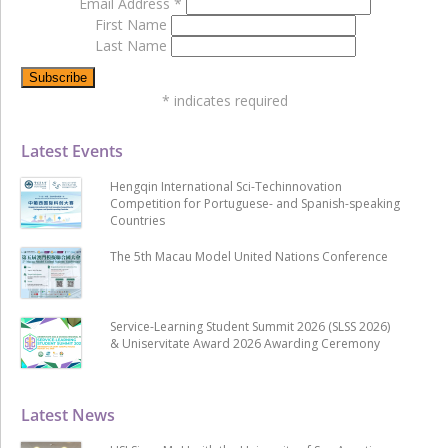
Email Address
*
First Name
Last Name
*
indicates required
Latest Events
Hengqin International Sci-Techinnovation
Competition for Portuguese- and Spanish-speaking
Countries
The 5th Macau Model United Nations Conference
Service-Learning Student Summit 2026 (SLSS 2026)
& Uniservitate Award 2026 Awarding Ceremony
Latest News