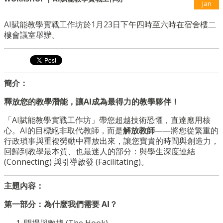
Jan
AI賦能教學實戰工作坊於1月23日下午四時至六時在宿舍樓二
樓會議室舉辦。
簡介：
釋放您的教學潛能，讓
AI
成為最得力的教學夥伴！
「AI賦能教學實戰工作坊」帶您超越技術恐懼，直達應用核
心。AI的目標絕非取代教師，而是
解放教師
——將您從繁重的
行政瑣事與重複勞動中釋放出來，讓您寶貴的時間與創造力，
回歸到教學最本質、也最迷人的部分：與學生深度連結
(Connecting) 與引導啟發 (Facilitating)。
主題內容：
第一部分：為什麼我們需要 AI？