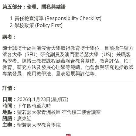
第五部分：倫理、隱私與結語
責任檢查清單 (Responsibility Checklist)
學校政策 (Policy First)
講者：
陳士誠博士於香港浸會大學取得教育博士學位，目前擔任聖方
濟各大學（SFU）研究副員及澳門聖若瑟大學（USJ）兼職客
席學者。陳博士教授課程涵蓋融合教育基礎、教育評估、ICT
教育、研究方法及發展心理學等範疇。他曾參與研究包括教師
專業發展、應用教學法、量表發展與評估等。
詳情：
日期：
2026年1月23日(星期五)
時間：
下午四時至六時
地點：
聖若瑟大學青洲校區 宿舍樓二樓會議室
語語：
廣東話
主辦：
聖若瑟大學教育學院