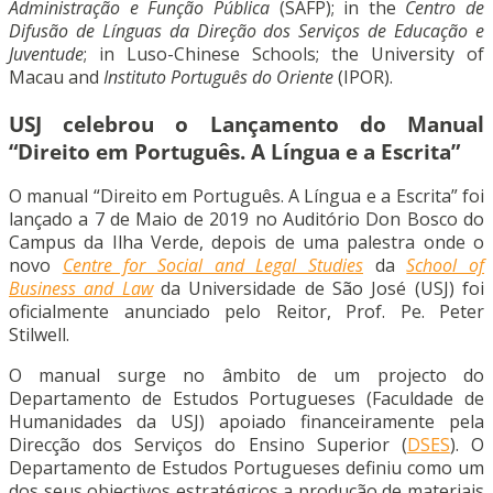
Administração e Função Pública
(SAFP); in the
Centro de
Difusão de Línguas da Direção dos Serviços de Educação e
Juventude
; in Luso-Chinese Schools; the University of
Macau and
Instituto Português do Oriente
(IPOR).
USJ celebrou o Lançamento do Manual
“Direito em Português. A Língua e a Escrita”
O manual “Direito em Português. A Língua e a Escrita” foi
lançado a 7 de Maio de 2019 no Auditório Don Bosco do
Campus da Ilha Verde, depois de uma palestra onde o
novo
Centre for Social and Legal Studies
da
School of
Business and Law
da Universidade de São José (USJ) foi
oficialmente anunciado pelo Reitor, Prof. Pe. Peter
Stilwell.
O manual surge no âmbito de um projecto do
Departamento de Estudos Portugueses (Faculdade de
Humanidades da USJ) apoiado financeiramente pela
Direcção dos Serviços do Ensino Superior (
DSES
). O
Departamento de Estudos Portugueses definiu como um
dos seus objectivos estratégicos a produção de materiais