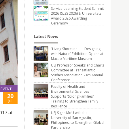
Service-Learning Student Summit
2026 (SLSS 2026) & Uniservitate
Award 2026 Awarding
Ceremony
Latest News
“Living Shoreline ── Designing
with Nature” Exhibition Opens at
Macao Maritime Museum
USJ Professor Speaks and Chairs
Committee at Transatlantic
Studies Association 24th Annual
Conference
Faculty of Health and
EVENT
Environmental Sciences
20
Supports “Strong Families”
Jul
Training to Strengthen Family
Resilience
017 at
USJ Signs MoU with the
University of San Agustin,
Philippines, to Strengthen Global
Partnership