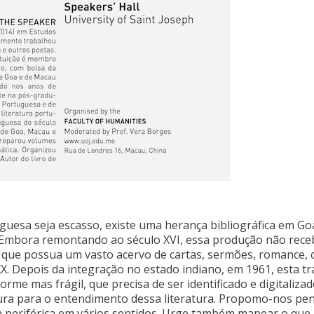
esa seja escasso, existe uma herança bibliográfica em Go
 Embora remontando ao século XVI, essa produção não rece
a que possua um vasto acervo de cartas, sermões, romance, 
X. Depois da integração no estado indiano, em 1961, esta tr
rme mas frágil, que precisa de ser identificado e digitalizad
tura para o entendimento dessa literatura. Propomo-nos pe
a periférica em vários sentidos. Urge também mapear o que