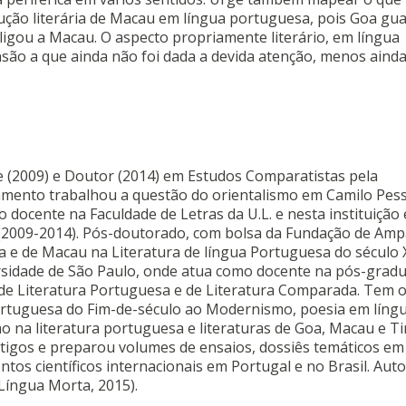
dução literária de Macau em língua portuguesa, pois Goa gu
ligou a Macau. O aspecto propriamente literário, em língua
ão a que ainda não foi dada a devida atenção, menos aind
e (2009) e Doutor (2014) em Estudos Comparatistas pela
amento trabalhou a questão do orientalismo em Camilo Pes
docente na Faculdade de Letras da U.L. e nesta instituição 
2009-2014). Pós-doutorado, com bolsa da Fundação de Amp
a e de Macau na Literatura de língua Portuguesa do século 
rsidade de São Paulo, onde atua como docente na pós-grad
 de Literatura Portuguesa e de Literatura Comparada. Tem 
portuguesa do Fim-de-século ao Modernismo, poesia em líng
mo na literatura portuguesa e literaturas de Goa, Macau e 
tigos e preparou volumes de ensaios, dossiês temáticos em 
tos científicos internacionais em Portugal e no Brasil. Auto
 Língua Morta, 2015).