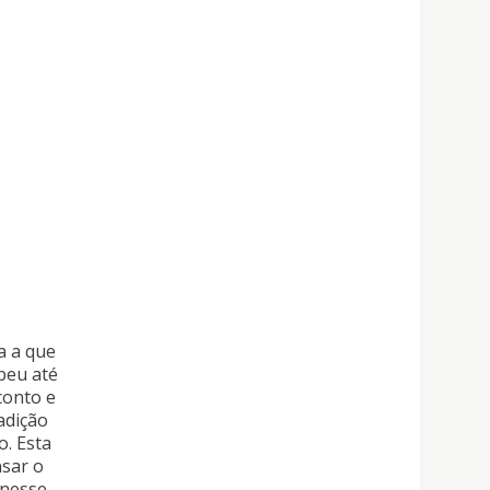
a a que
beu até
conto e
adição
o. Esta
nsar o
 nesse