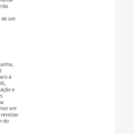
arda
a de um
sanha,
é
aro à
XX,
uação e
os
ua
Timor em
revistas
r do