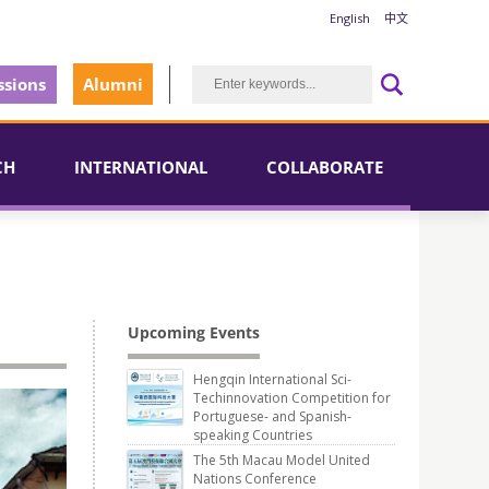
English
中文
sions
Alumni
CH
INTERNATIONAL
COLLABORATE
Upcoming Events
Hengqin International Sci-
Techinnovation Competition for
Portuguese- and Spanish-
speaking Countries
The 5th Macau Model United
Nations Conference