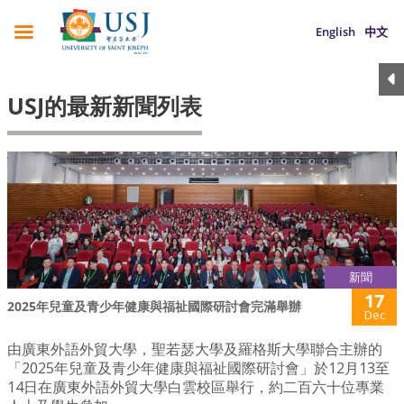
English
中文
USJ的最新新聞列表
新聞
17
2025年兒童及青少年健康與福祉國際研討會完滿舉辦
Dec
由廣東外語外貿大學，聖若瑟大學及羅格斯大學聯合主辦的
「2025年兒童及青少年健康與福祉國際研討會」於12月13至
14日在廣東外語外貿大學白雲校區舉行，約二百六十位專業