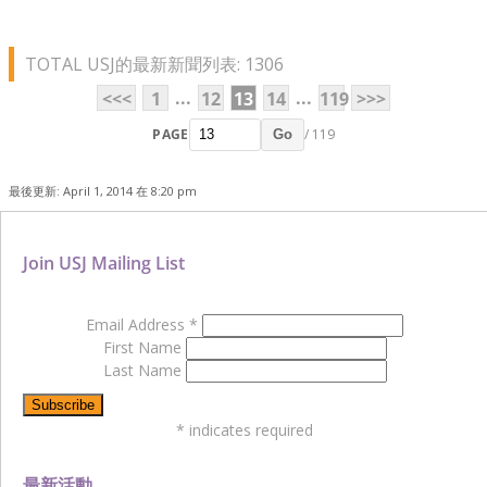
TOTAL USJ的最新新聞列表: 1306
...
...
<<<
1
12
13
14
119
>>>
PAGE
/ 119
Go
最後更新: April 1, 2014 在 8:20 pm
Join USJ Mailing List
Email Address
*
First Name
Last Name
*
indicates required
最新活動