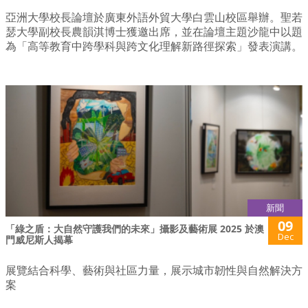
亞洲大學校長論壇於廣東外語外貿大學白雲山校區舉辦。聖若
瑟大學副校長農韻淇博士獲邀出席，並在論壇主題沙龍中以題
為「高等教育中跨學科與跨文化理解新路徑探索」發表演講。
新聞
09
「綠之盾：大自然守護我們的未來」攝影及藝術展 2025 於澳
Dec
門威尼斯人揭幕
展覽結合科學、藝術與社區力量，展示城市韌性與自然解決方
案