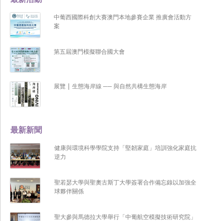
中葡西國際科創大賽澳門本地參賽企業 推廣會活動方
案
第五屆澳門模擬聯合國大會
展覽 | 生態海岸線 ── 與自然共構生態海岸
最新新聞
健康與環境科學學院支持「堅韌家庭」培訓強化家庭抗
逆力
聖若瑟大學與聖奧古斯丁大學簽署合作備忘錄以加強全
球夥伴關係
聖大參與馬德拉大學舉行「中葡航空模擬技術研究院」