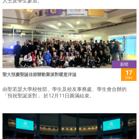
人士及學生參加。
新聞
17
聖大預慶聖誕佳節辦歡聚派對暖意洋溢
Dec
由聖若瑟大學校牧部、學生及校友事務處、學生會合辦的
「預祝聖誕派對」 於12月11日圓滿結束。