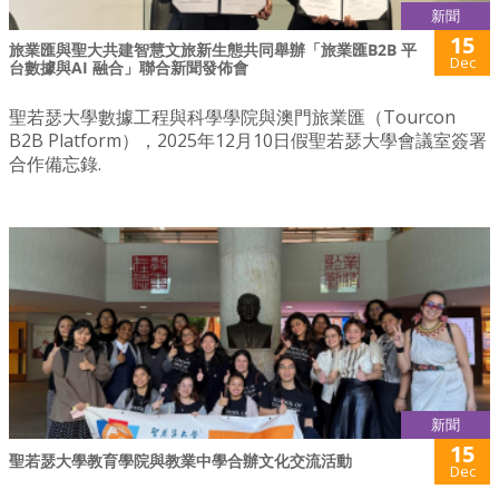
新聞
15
旅業匯與聖大共建智慧文旅新生態共同舉辦「旅業匯B2B 平
Dec
台數據與AI 融合」聯合新聞發佈會
聖若瑟大學數據工程與科學學院與澳門旅業匯（Tourcon
B2B Platform），2025年12月10日假聖若瑟大學會議室簽署
合作備忘錄.
新聞
15
聖若瑟大學教育學院與教業中學合辦文化交流活動
Dec