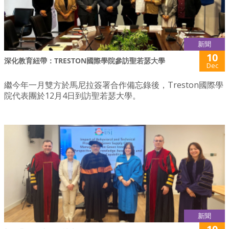
新聞
10
深化教育紐帶：TRESTON國際學院參訪聖若瑟大學
Dec
繼今年一月雙方於馬尼拉簽署合作備忘錄後，Treston國際學
院代表團於12月4日到訪聖若瑟大學。
新聞