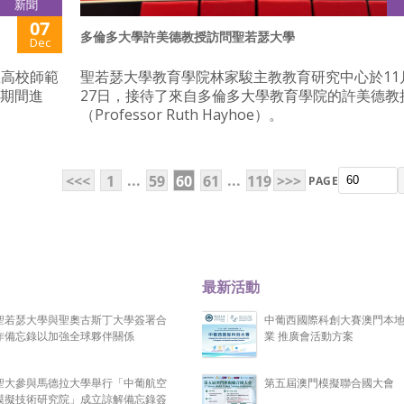
新聞
07
多倫多大學許美德教授訪問聖若瑟大學
Dec
區高校師範
聖若瑟大學教育學院林家駿主教教育研究中心於11
日期間進
27日，接待了來自多倫多大學教育學院的許美德教
（Professor Ruth Hayhoe）。
...
...
<<<
1
59
60
61
119
>>>
PAGE
最新活動
聖若瑟大學與聖奧古斯丁大學簽署合
中葡西國際科創大賽澳門本
作備忘錄以加強全球夥伴關係
業 推廣會活動方案
聖大參與馬德拉大學舉行「中葡航空
第五屆澳門模擬聯合國大會
模擬技術研究院」成立諒解備忘錄簽