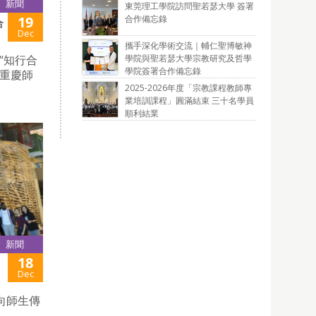
新聞
東莞理工學院訪問聖若瑟大學 簽署
合作備忘錄
19
合
Dec
攜手深化學術交流｜輔仁聖博敏神
學院與聖若瑟大學宗教研究及哲學
“知行合
學院簽署合作備忘錄
了重慶師
2025-2026年度「宗教課程教師專
業培訓課程」圓滿結束 三十名學員
順利結業
新聞
18
Dec
向師生傳