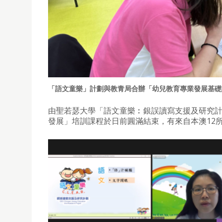
「語文童樂」計劃與教青局合辦「幼兒教育專業發展基礎
由聖若瑟大學「語文童樂︰銀誤讀寫支援及研究
發展」培訓課程於日前圓滿結束，有來自本澳12