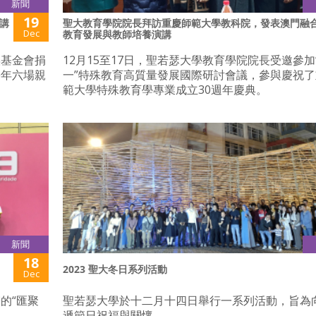
新聞
19
講
聖大教育學院院長拜訪重慶師範大學教科院，發表澳門融
Dec
教育發展與教師培養演講
娛基金會捐
12月15至17日，聖若瑟大學教育學院院長受邀參加
學年六場親
一”特殊教育高質量發展國際研討會議，參與慶祝
範大學特殊教育學專業成立30週年慶典。
新聞
18
2023 聖大冬日系列活動
Dec
的“匯聚
聖若瑟大學於十二月十四日舉行一系列活動，旨為
遞節日祝福與關懷。