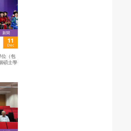
新聞
11
Dec
士學位（包
個碩士學