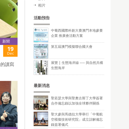
相片
活動預告
中葡西國際科創大賽澳門本地參賽
企業 推廣會活動方案
新聞
第五屆澳門模擬聯合國大會
19
Dec
展覽 | 生態海岸線 ── 與自然共構
兒的讀寫
生態海岸
最新消息
聖若瑟大學與聖奧古斯丁大學簽署
合作備忘錄以加強全球夥伴關係
聖大參與馬德拉大學舉行「中葡航
空模擬技術研究院」成立諒解備忘
錄簽署儀式