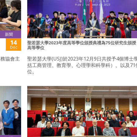
新聞
14
聖若瑟大學2023年度高等學位頒授典禮為75位研究生頒授
Dec
高等學位
事務協會主
聖若瑟大學(USJ)於2023年12月9日共授予4個博
。
括工商管理、教育學、心理學和科學科）、以及71
位。