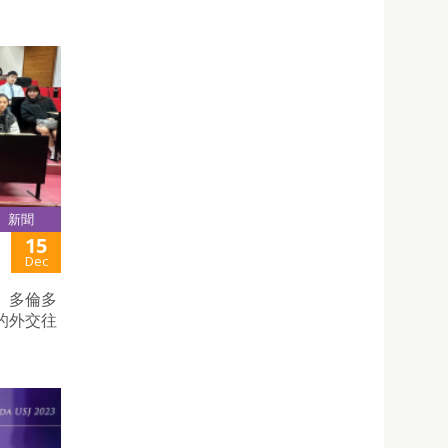
新聞
15
」
Dec
、多倫多
的外交往