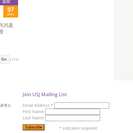
新聞
07
Dec
月25及
授
/ 119
Go
Join USJ Mailing List
Email Address
*
地參賽企
First Name
Last Name
*
indicates required