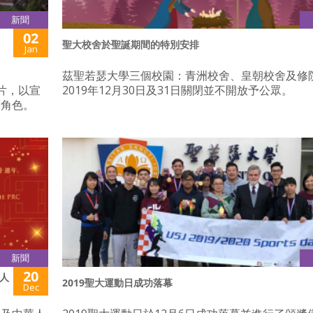
新聞
02
聖大校舍於聖誕期間的特別安排
Jan
茲聖若瑟大學三個校園：青洲校舍、皇朝校舍及修
錄片，以宣
2019年12月30日及31日關閉並不開放予公眾。
劑角色。
新聞
20
人
2019聖大運動日成功落幕
Dec