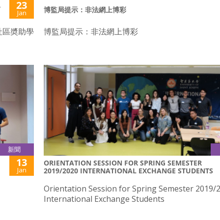
23
典
博監局提示：非法網上博彩
Jan
社區奬助學
博監局提示：非法網上博彩
新聞
13
ORIENTATION SESSION FOR SPRING SEMESTER
Jan
2019/2020 INTERNATIONAL EXCHANGE STUDENTS
Orientation Session for Spring Semester 2019/
International Exchange Students