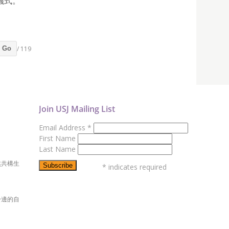
儀式。
/ 119
Go
Join USJ Mailing List
Email Address
*
First Name
Last Name
然共構生
*
indicates required
身邊的自