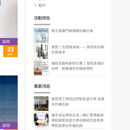
相片
活動預告
第五屆澳門模擬聯合國大會
新聞
展覽 | 生態海岸線 ── 與自然共構
23
生態海岸
Jan
攝影及藝術創作比賽 | 發現身邊的
自然：探索城市生物多樣性
最新消息
東莞理工學院訪問聖若瑟大學 簽署
合作備忘錄
攜手深化學術交流｜輔仁聖博敏神
學院與聖若瑟大學宗教研究及哲學
新聞
學院簽署合作備忘錄