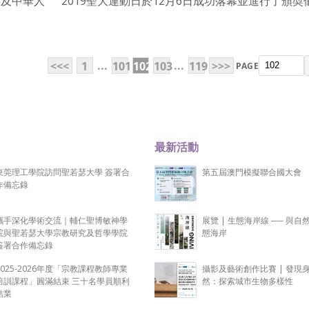
年及中華人
2019聖大運動日於12月6日成功落幕並進行了頒奬
...
...
<<<
1
101
102
103
119
>>>
PAGE
最新活動
東莞理工學院訪問聖若瑟大學 簽署合
第五屆澳門模擬聯合國大會
作備忘錄
攜手深化學術交流｜輔仁聖博敏神學
展覽 | 生態海岸線 ── 與自
院與聖若瑟大學宗教研究及哲學學院
態海岸
簽署合作備忘錄
2025-2026年度「宗教課程教師專業
攝影及藝術創作比賽 | 發現
培訓課程」圓滿結束 三十名學員順利
然：探索城市生物多樣性
結業