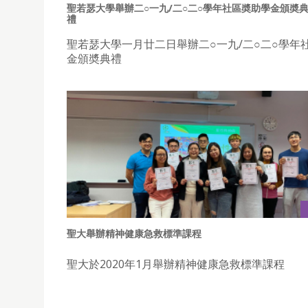
聖若瑟大學舉辦二○一九/二○二○學年社區奬助學金頒奬
禮
聖若瑟大學一月廿二日舉辦二○一九/二○二○學年
金頒奬典禮
聖大舉辦精神健康急救標準課程
聖大於2020年1月舉辦精神健康急救標準課程