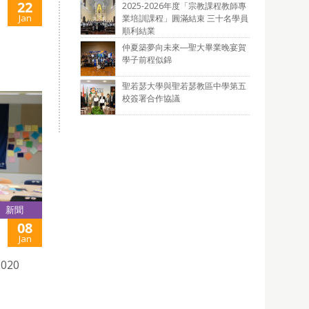
22
2025-2026年度「宗教課程教師專
Jan
業培訓課程」圓滿結束 三十名學員
順利結業
仲夏築夢向未來―聖大畢業晚宴賀
學子前程似錦
聖若瑟大學與聖若瑟教區中學第五
校簽署合作協議
新聞
08
Jan
2020