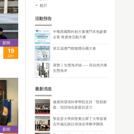
相片
活動預告
中葡西國際科創大賽澳門本地參賽
企業 推廣會活動方案
新聞
第五屆澳門模擬聯合國大會
19
Jan
展覽 | 生態海岸線 ── 與自然共構
生態海岸
最新消息
健康與環境科學學院支持「堅韌家
庭」培訓強化家庭抗逆力
聖若瑟大學與聖奧古斯丁大學簽署
合作備忘錄以加強全球夥伴關係
新聞