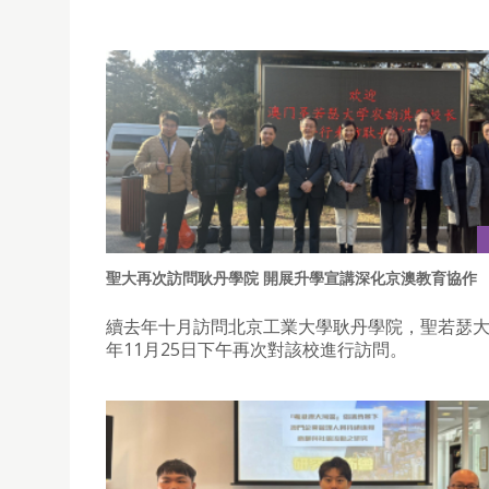
聖大再次訪問耿丹學院 開展升學宣講深化京澳教育協作
續去年十月訪問北京工業大學耿丹學院，聖若瑟大學
年11月25日下午再次對該校進行訪問。