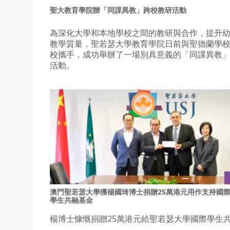
聖大教育學院辦「同課異教」跨校教研活動
為深化大學和本地學校之間的教研與合作，提升
教學質量，聖若瑟大學教育學院日前與聖德蘭學
校攜手，成功舉辦了一場別具意義的「同課異教
活動。
澳門聖若瑟大學獲楊國琦博士捐贈25萬港元用作支持國
學生共融基金
楊博士慷慨捐贈25萬港元給聖若瑟大學國際學生