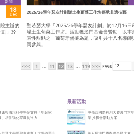
新聞
18
2025/26學年瑟友計劃辦土生葡菜工作坊傳承非遺技藝
Dec
學院主辦的
聖若瑟大學「2025/26學年瑟友計劃」於12月16
計劃」於
場土生葡菜工作坊。活動獲澳門基金會贊助，以本
表性甜點之一葡萄牙蛋撻為題，吸引共十八名導師
同參與。
...
...
<<<
1
11
12
13
119
>>>
PAGE
最新活動
健康與環境科學學院支持「堅韌家
中葡西國際科創大賽澳門本
庭」培訓強化家庭抗逆力
業 推廣會活動方案
聖若瑟大學與聖奧古斯丁大學簽署合
第五屆澳門模擬聯合國大會