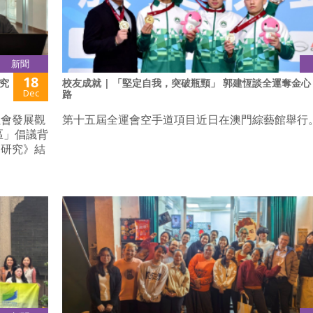
新聞
18
究
校友成就 | 「堅定自我，突破瓶頸」 郭建恆談全運奪金心
Dec
路
社會發展觀
第十五屆全運會空手道項目近日在澳門綜藝館舉行
區」倡議背
之研究》結