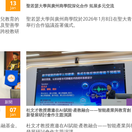
13
聖若瑟大學與廣州商學院深化合作 拓展多元交流
Jan
幼兒教育的
聖若瑟大學與廣州商學院於2026年1月8日在聖大
校及聖善學
舉行合作協議簽署儀式。
」跨校教研
新聞
07
際
杜文才教授應邀在AI賦能·產教融合——智能產業與教育創
Jan
新發展研討會作主題演講
共融基金。
杜文才教授應邀在AI賦能·產教融合——智能產業與
發展研討會作主題演講