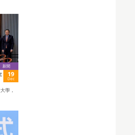
新聞
19
究
Dec
媒大學，