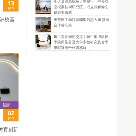
聖大參與馬德拉大學舉行「中葡航
13
空模擬技術研究院」成立諒解備忘
Jan
錄簽署儀式
青洲校區
東莞理工學院訪問聖若瑟大學 簽署
合作備忘錄
攜手深化學術交流｜輔仁聖博敏神
學院與聖若瑟大學宗教研究及哲學
學院簽署合作備忘錄
新聞
02
Jan
教育創新