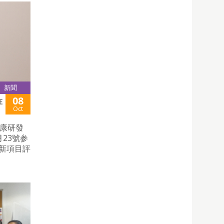
新聞
08
在
Oct
健康研發
23號参
創新項目評