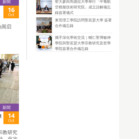
聖大參與馬德拉大學舉行「中葡航
新聞
空模擬技術研究院」成立諒解備忘
16
錄簽署儀式
Oct
東莞理工學院訪問聖若瑟大學 簽署
合作備忘錄
热闹启
攜手深化學術交流｜輔仁聖博敏神
學院與聖若瑟大學宗教研究及哲學
學院簽署合作備忘錄
新聞
14
澳
Oct
宗教研究
動。此次