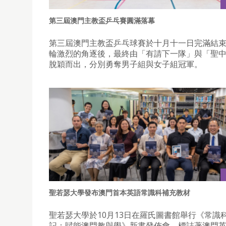
第三屆澳門主教盃乒乓賽圓滿落幕
第三屆澳門主教盃乒乓球賽於十月十一日完滿結
輪激烈的角逐後，最終由「有請下一隊」與「聖
脫穎而出，分別勇奪男子組與女子組冠軍。
聖若瑟大學發布澳門首本英語常識科補充教材
聖若瑟大學於10月13日在羅氏圖書館舉行《常識
記：賦能澳門教與學》新書發佈會，標誌著澳門