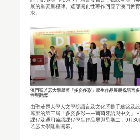
展的重要里程碑。這部開創性著作回應了澳門教
求。
澳門聖若瑟大學舉辦「多姿多彩」學生作品展慶祝語言多
性與翻譯
由聖若瑟大學人文學院語言及文化系攜手建築及
籌辦的第三屆「多姿多彩——葡萄牙語與中文」 –
課程及通用葡語課程學生作品展與星期二，9月30
若瑟大學隆重開幕。