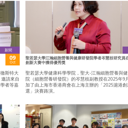
新聞
09
聖若瑟大學江瀚細胞營養與健康研發院學者岑慧枝研究員
Oct
創新大賽中獲得優秀獎
曼徹斯特大
聖若瑟大學健康科學學院，聖大-江瀚細胞營養與
，邀請來自
院（細胞營養研發院）的岑慧枝副教授在2025年9月
家學者等嘉
加了由上海市香港商會在上海主辦的「2025滬港
選」決賽路演。