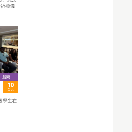
行祈禱儀
新聞
10
Oct
級學生在