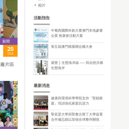
相片
活動預告
中葡西國際科創大賽澳門本地參賽
企業 推廣會活動方案
新聞
第五屆澳門模擬聯合國大會
20
Oct
展覽 | 生態海岸線 ── 與自然共構
船廠片區
生態海岸
最新消息
健康與環境科學學院支持「堅韌家
庭」培訓強化家庭抗逆力
聖若瑟大學與聖奧古斯丁大學簽署
合作備忘錄以加強全球夥伴關係