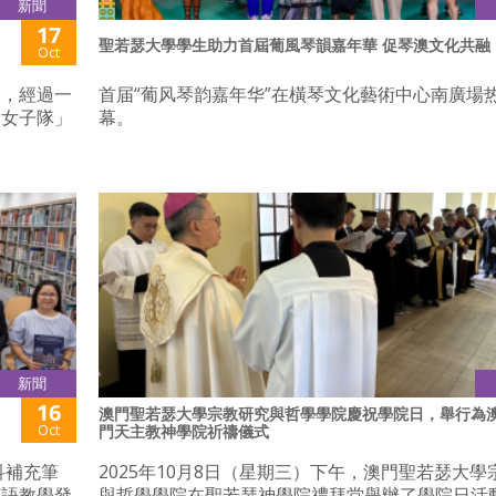
新聞
17
聖若瑟大學學生助力首屆葡風琴韻嘉年華 促琴澳文化共融
Oct
束，經過一
首届“葡风琴韵嘉年华”在橫琴文化藝術中心南廣場
中女子隊」
幕。
新聞
16
澳門聖若瑟大學宗教研究與哲學學院慶祝學院日，舉行為​
Oct
門天主教神學院祈禱儀式
科補充筆
2025年10月8日（星期三）下午，澳門聖若瑟大學
英語教學發
與哲學學院在聖若瑟神學院禮拜堂舉辦了學院日活