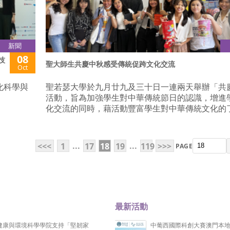
新聞
08
技
聖大師生共慶中秋感受傳統促跨文化交流
Oct
化科學與
聖若瑟大學於九月廿九及三十日一連兩天舉辦「共
活動，旨為加強學生對中華傳統節日的認識，增進
化交流的同時，藉活動豐富學生對中華傳統文化的
...
...
<<<
1
17
18
19
119
>>>
PAGE
最新活動
健康與環境科學學院支持「堅韌家
中葡西國際科創大賽澳門本