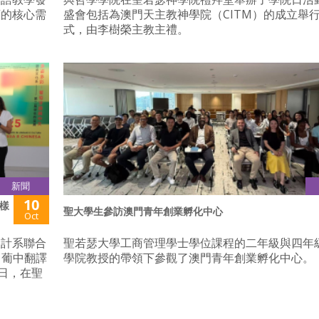
育的核心需
盛會包括為澳門天主教神學院（CITM）的成立舉
式，由李樹榮主教主禮。
新聞
10
樣
聖大學生參訪澳門青年創業孵化中心
Oct
設計系聯合
聖若瑟大學工商管理學士學位課程的二年級與四年
 葡中翻譯
學院教授的帶領下參觀了澳門青年創業孵化中心。
日，在聖