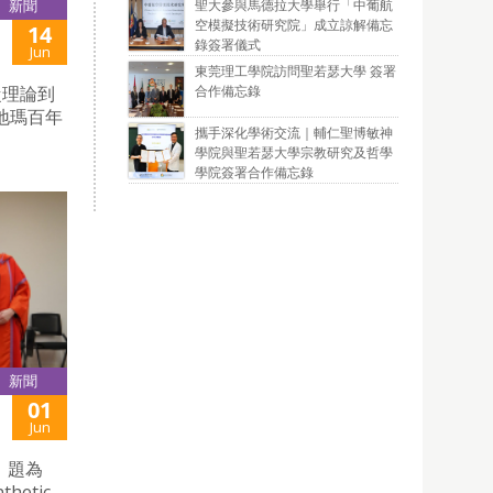
聖大參與馬德拉大學舉行「中葡航
新聞
空模擬技術研究院」成立諒解備忘
14
錄簽署儀式
Jun
東莞理工學院訪問聖若瑟大學 簽署
合作備忘錄
從理論到
地瑪百年
攜手深化學術交流｜輔仁聖博敏神
學院與聖若瑟大學宗教研究及哲學
學院簽署合作備忘錄
新聞
01
Jun
辯，題為
thetic