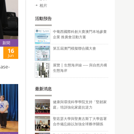
相片
活動預告
中葡西國際科創大賽澳門本地參賽
企業 推廣會活動方案
新聞
第五屆澳門模擬聯合國大會
16
Jun
展覽 | 生態海岸線 ── 與自然共構
ase-
生態海岸
最新消息
健康與環境科學學院支持「堅韌家
庭」培訓強化家庭抗逆力
聖若瑟大學與聖奧古斯丁大學簽署
合作備忘錄以加強全球夥伴關係