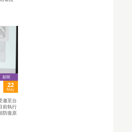
新聞
22
May
受邀至台
目前執行
預防復原