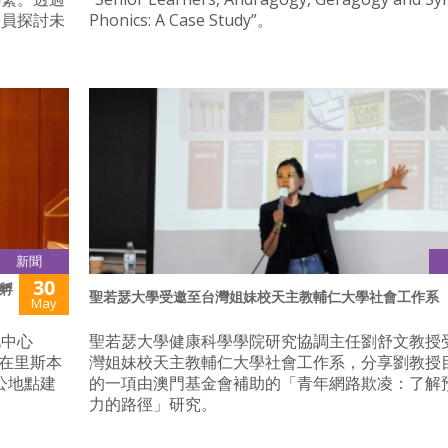
人員探討未
Phonics: A Case Study”。
新聞
30
孵
聖若瑟大學受邀至台灣姐妹校天主教輔仁大學社會工作系
May
化中心
聖若瑟大學健康科學學院研究協調主任劉舒文教授
於在里斯本
灣姐妹校天主教輔仁大學社會工作系，分享劉教授
辦公地點建
的一項由澳門基金會補助的「青年網路欺凌：了解
力的路徑」研究。