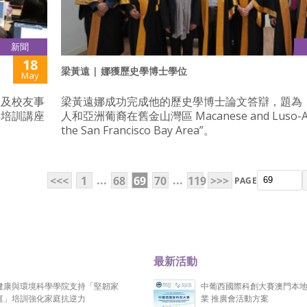
新聞
18
梁黃遠 | 娜獲歷史學博士學位
May
生及校友事
梁黃遠娜成功完成他的歷史學博士論文答辯，題為 
展培訓講座
人和亞洲葡裔在舊金山灣區 Macanese and Luso-Asi
the San Francisco Bay Area”。
...
...
<<<
1
68
69
70
119
>>>
PAGE
最新活動
健康與環境科學學院支持「堅韌家
中葡西國際科創大賽澳門本
庭」培訓強化家庭抗逆力
業 推廣會活動方案