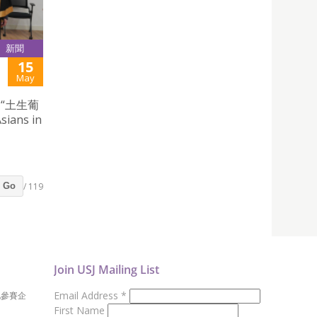
新聞
15
May
“土生葡
ans in
/ 119
Go
Join USJ Mailing List
Email Address
*
地參賽企
First Name