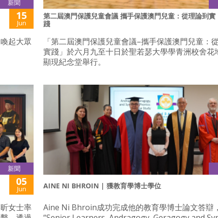
新聞
15
第二屆澳門保護兒童會議 攜手保護澳門兒童：從理論到實
Jun
踐
 喚起大眾
「第二屆澳門保護兒童會議–攜手保護澳門兒童：
實踐」於六月九至十日於聖若瑟大學學青洲校舍花
顯現紀念堂舉行。
新聞
05
AINE NI BHROIN | 獲教育學博士學位
Jun
蔣昕女士率
Aine Ni Bhroin成功完成他的教育學博士論文答
聯繫。透過
“Senior Learners, Andragogy, Geragogy and Syn