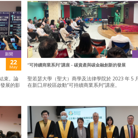
新聞
22
“可持續商業系列”講座 - 碳資產與碳金融創新的發展
May
結束。論
聖若瑟大學（聖大）商學及法律學院於 2023 年 5 月 
育發展的影
在新囗岸校區啟動“可持續商業系列”講座。