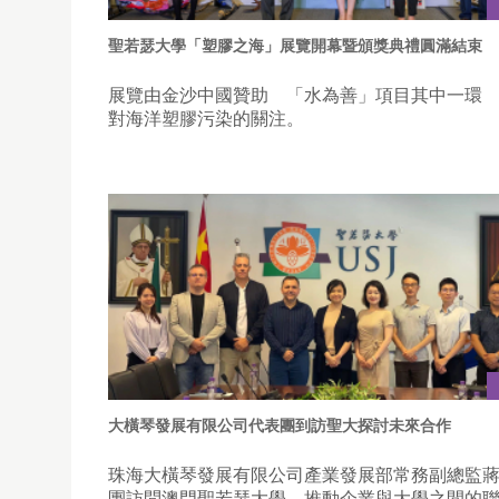
聖若瑟大學「塑膠之海」展覽開幕暨頒獎典禮圓滿結束
展覽由金沙中國贊助 「水為善」項目其中一環
對海洋塑膠污染的關注。
大橫琴發展有限公司代表團到訪聖大探討未來合作
珠海大橫琴發展有限公司產業發展部常務副總監
團訪問澳門聖若瑟大學，推動企業與大學之間的