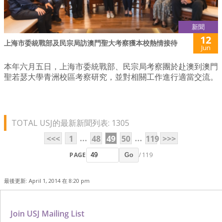
新聞
12
上海市委統戰部及民宗局訪澳門聖大考察獲本校熱情接待
Jun
本年六月五日，上海市委統戰部、民宗局考察團於赴澳到澳門
聖若瑟大學青洲校區考察研究，並對相關工作進行適當交流。
TOTAL USJ的最新新聞列表: 1305
...
...
<<<
1
48
49
50
119
>>>
PAGE
/ 119
Go
最後更新: April 1, 2014 在 8:20 pm
Join USJ Mailing List