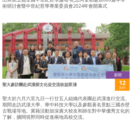
術研討會暨中世紀哲學專業委員會2024年會開幕式
新聞
12
聖大參訪團赴武漢探文化促交流收益匪淺
Jun
聖大於六月六至九日一行廿五人組織代表團赴武漢進行交流。
期間走訪武漢大學、華中科技大學以及參觀著名景點三國赤壁
古戰場等地。冀藉活動加深廣大校友和師生對中華優秀文化的
了解，擴闊視野同時促進兩地高校交流。