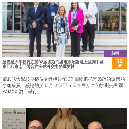
新聞
12
聖若瑟大學校長在第32屆埃斯托里爾政治論壇上強調中國、
Jun
東亞和東南亞聲音在全球外交中的重要性
聖若瑟大學校長麥侍文教授是第 32 屆埃斯托里爾政治論壇的
小組成員，該論壇於 6 月 3 日至 5 日在里斯本的埃斯托里爾
Palácio 酒店舉行。