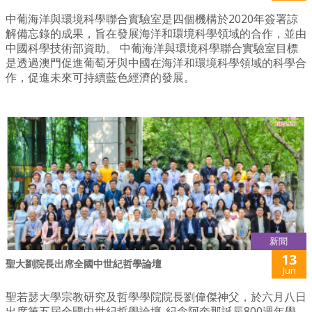
中葡海洋與環境科學聯合實驗室是四個機構於2020年簽署諒
解備忘錄的成果，旨在發展海洋和環境科學領域的合作，並由
中國科學技術部資助。 中葡海洋與環境科學聯合實驗室目標
是透過澳門促進葡萄牙與中國在海洋和環境科學領域的科學合
作，促進未來可持續藍色經濟的發展。
新聞
13
聖大劉院長出席全國中世紀哲學論壇
Jun
聖若瑟大學宗教研究及哲學學院院長劉偉傑神父，於六月八日
出席第五屆全國中世紀哲學論壇-紀念阿奎那誕辰800週年學