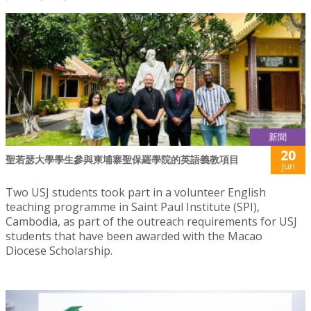
新聞
20
聖若瑟大學學生參與柬埔寨聖保羅學院的英語義教項目
Jun
Two USJ students took part in a volunteer English
teaching programme in Saint Paul Institute (SPI),
Cambodia, as part of the outreach requirements for USJ
students that have been awarded with the Macao
Diocese Scholarship.