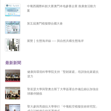
中葡西國際科創大賽澳門本地參賽企業 推廣會活動方
案
第五屆澳門模擬聯合國大會
展覽 | 生態海岸線 ── 與自然共構生態海岸
最新新聞
健康與環境科學學院支持「堅韌家庭」培訓強化家庭抗
逆力
聖若瑟大學與聖奧古斯丁大學簽署合作備忘錄以加強全
球夥伴關係
聖大參與馬德拉大學舉行「中葡航空模擬技術研究院」
成立諒解備忘錄簽署儀式