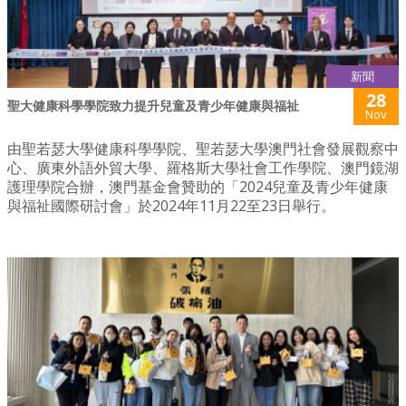
新聞
28
聖大健康科學學院致力提升兒童及青少年健康與福祉
Nov
由聖若瑟大學健康科學學院、聖若瑟大學澳門社會發展觀察中
心、廣東外語外貿大學、羅格斯大學社會工作學院、澳門鏡湖
護理學院合辦，澳門基金會贊助的「2024兒童及青少年健康
與福祉國際研討會」於2024年11月22至23日舉行。