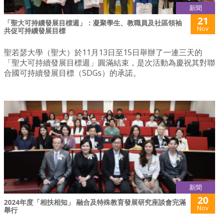
新聞
21
「聖大可持續發展目標週」：凝聚學生、教職員及社區領袖
Nov
共促可持續發展目標
聖若瑟大學（聖大）於11月13日至15日舉辦了一連三天的
「聖大可持續發展目標週」圓滿結束，是次活動為慶祝其對聯
合國可持續發展目標（SDGs）的承諾。
新聞
20
2024年度「相扶相知」 融合及特殊教育發展研究座談會完滿
Nov
舉行