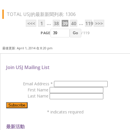
TOTAL USJ的最新新聞列表: 1306
...
...
<<<
1
38
39
40
119
>>>
PAGE
/ 119
Go
最後更新: April 1, 2014 在 8:20 pm
Join USJ Mailing List
Email Address
*
First Name
Last Name
*
indicates required
最新活動