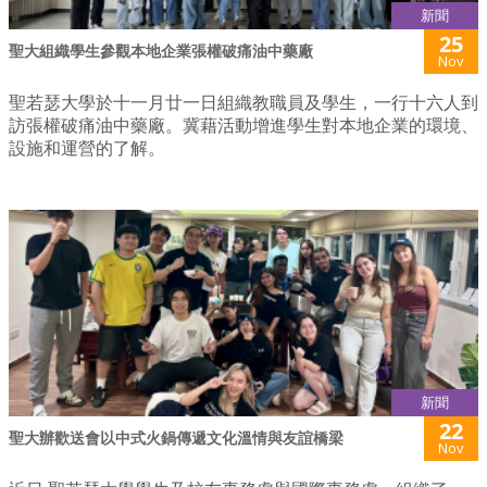
新聞
25
聖大組織學生參觀本地企業張權破痛油中藥廠
Nov
聖若瑟大學於十一月廿一日組織教職員及學生，一行十六人到
訪張權破痛油中藥廠。冀藉活動增進學生對本地企業的環境、
設施和運營的了解。
新聞
22
聖大辦歡送會以中式火鍋傳遞文化溫情與友誼橋梁
Nov