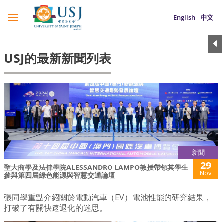
English
中文
USJ的最新新聞列表
新聞
29
聖大商學及法律學院ALESSANDRO LAMPO教授帶領其學生
Nov
參與第四屆綠色能源與智慧交通論壇
張同學重點介紹關於電動汽車（EV）電池性能的研究結果，
打破了有關快速退化的迷思。