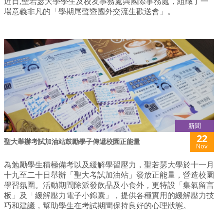
近日,聖若瑟大學學生及校友事務處與國際事務處，組織了一
場意義非凡的「學期尾聲暨國外交流生歡送會」。
新聞
22
聖大舉辦考試加油站鼓勵學子傳遞校園正能量
Nov
為勉勵學生積極備考以及緩解學習壓力，聖若瑟大學於十一月
十九至二十日舉辦「聖大考試加油站」發放正能量，營造校園
學習氛圍。活動期間除派發飲品及小食外，更特設「集氣留言
板」及「緩解壓力電子小錦囊」，提供各種實用的緩解壓力技
巧和建議，幫助學生在考試期間保持良好的心理狀態。