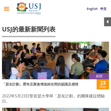
English
中文
USJ的最新新聞列表
新聞
23
「瑟友計劃」歷奇及聚會增進師友間的認識及感情
May
2022年5月23日聖若瑟大學舉「瑟友計劃」的團隊建設體驗
日。