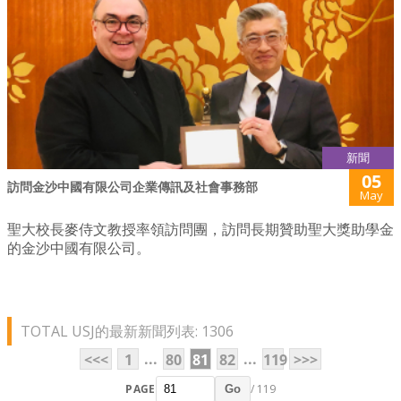
新聞
05
訪問金沙中國有限公司企業傳訊及社會事務部
May
聖大校長麥侍文教授率領訪問團，訪問長期贊助聖大獎助學金
的金沙中國有限公司。
TOTAL USJ的最新新聞列表: 1306
...
...
<<<
1
80
81
82
119
>>>
PAGE
/ 119
Go