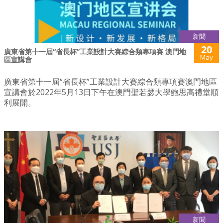
新聞
20
廣東省第十一屆“省長杯”工業設計大賽綜合類專項賽 澳門地
May
區宣講會
廣東省第十一屆“省長杯”工業設計大賽綜合類專項賽澳門地區
宣講會於2022年5月13日下午在澳門聖若瑟大學鮑思高禮堂順
利展開。
新聞